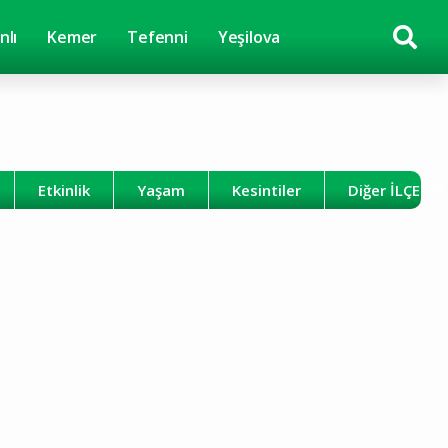
nlı
Kemer
Tefenni
Yeşilova
Etkinlik
Yaşam
Kesintiler
Diğer İLÇELE