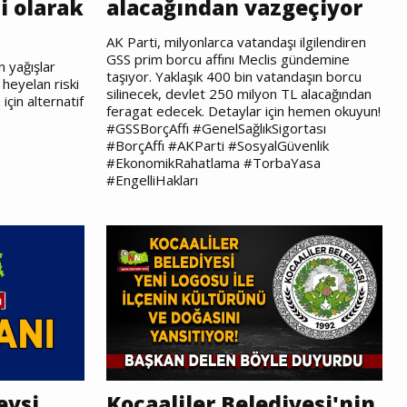
i olarak
alacağından vazgeçiyor
AK Parti, milyonlarca vatandaşı ilgilendiren
GSS prim borcu affını Meclis gündemine
 yağışlar
taşıyor. Yaklaşık 400 bin vatandaşın borcu
heyelan riski
silinecek, devlet 250 milyon TL alacağından
için alternatif
feragat edecek. Detaylar için hemen okuyun!
#GSSBorçAffı #GenelSağlıkSigortası
#BorçAffı #AKParti #SosyalGüvenlik
#EkonomikRahatlama #TorbaYasa
#EngelliHakları
evsi
Kocaaliler Belediyesi'nin