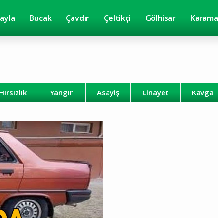
yayla
Bucak
Çavdır
Çeltikçi
Gölhisar
Karama
Hırsızlık
Yangın
Asayiş
Cinayet
Kavga