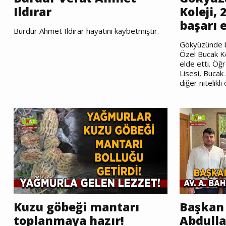
Ildırar
Koleji,
başarı e
Burdur Ahmet Ildırar hayatını kaybetmiştir.
Gökyüzünde b
Özel Bucak Ko
elde etti. Öğ
Lisesi, Bucak
diğer nitelikli
Kuzu göbeği mantarı
Başkan 
toplanmaya hazır!
Abdulla