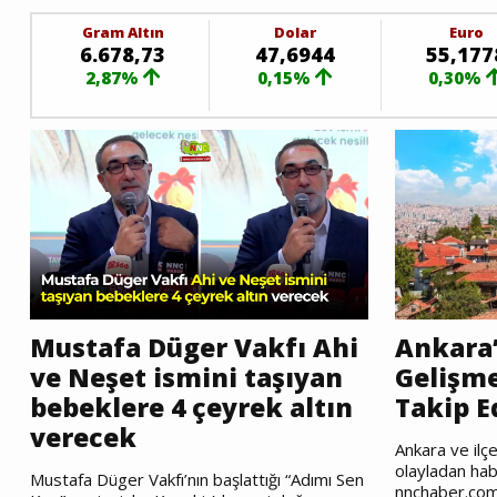
Gram Altın
Dolar
Euro
6.678,73
47,6944
55,177
2,87%
0,15%
0,30%
Mustafa Düger Vakfı Ahi
Ankara’
ve Neşet ismini taşıyan
Gelişme
bebeklere 4 çeyrek altın
Takip E
verecek
Ankara ve ilç
olayladan hab
Mustafa Düger Vakfı’nın başlattığı “Adımı Sen
nnchaber.com