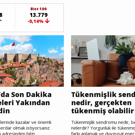
Bist 100
8
13.779
-0,14%
da Son Dakika
Tükenmişlik sen
leri Yakından
nedir, gerçekten
din
tükenmiş olabilir
elerinde kazalar ve önemli
Tükenmişlik sendromu nedir, bel
erdar olmak istiyorsanız
nelerdir? Yorgunluk ile tükenmiş
 adresinden bilgi
farkı anlamak ve duygusal enerji