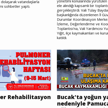
yönetimi konularında yürütülen 
v dolaşarak vatandaşlarla
ele alındığı kapsamlı bir toplantı
mi sohbetler yaptı.
gerçekleştirdi. Vali Tülay Bayda
başkanlığında düzenlenen İl Güve
Durumlar Koordinasyon Merke
İzleme, Değerlendirme ve Koo
Toplantısı’na, Vali Yardımcısı 
Yiğit, ilçe kaymakamları ve kuru
katıldı.
r Rehabilitasyon
Bucak'ta yoğun ya
nedeniyle Pamuc