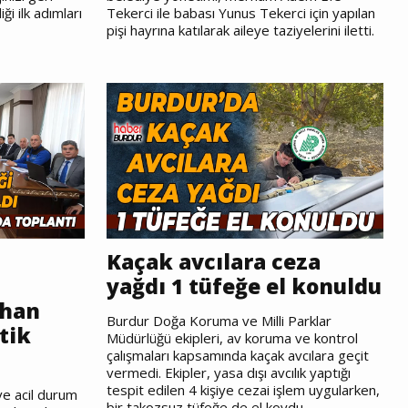
i ilk adımları
Tekerci ile babası Yunus Tekerci için yapılan
pişi hayrına katılarak aileye taziyelerini iletti.
Kaçak avcılara ceza
yağdı 1 tüfeğe el konuldu
ihan
Burdur Doğa Koruma ve Milli Parklar
tik
Müdürlüğü ekipleri, av koruma ve kontrol
çalışmaları kapsamında kaçak avcılara geçit
vermedi. Ekipler, yasa dışı avcılık yaptığı
tespit edilen 4 kişiye cezai işlem uygularken,
 ve acil durum
bir takozsuz tüfeğe de el koydu.