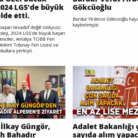
 2024 LGS'de büyük
Gökcüoğlu
lde etti.
Burdur Firdevsi Gökcüoğlu haya
kaybetmiştir.
aşarı tesadüf değil! Gökyüzü
leji, 2024 LGS'de büyük başarı
renciler, Antalya TOBB Fen
 Adem Tolunay Fen Lisesi ve
 okullara yerleşti.
İlkay Güngör,
Adalet Bakanlığı 
h Bahadır
sayıda alım yapa