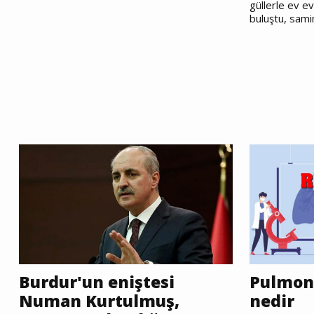
güllerle ev e
buluştu, sami
Burdur'un eniştesi
Pulmone
Numan Kurtulmuş,
nedir