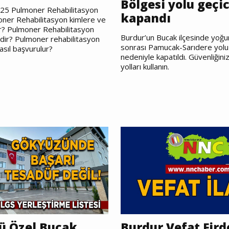
Bölgesi yolu geçic
25 Pulmoner Rehabilitasyon
kapandı
oner Rehabilitasyon kimlere ve
ır? Pulmoner Rehabilitasyon
Burdur’un Bucak ilçesinde yoğun
dir? Pulmoner rehabilitasyon
sonrası Pamucak-Sarıdere yolu 
sıl başvurulur?
nedeniyle kapatıldı. Güvenliğiniz 
yolları kullanın.
ü Özel Bucak
Burdur Vefat Fird