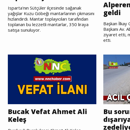
Alperen
Isparta'nın Sütçüler ilçesinde sağanak
geldi
yağışlar Kuzu Göbeği mantarlarının çıkmasını
hızlandırdı. Mantar toplayıcıları tarafından
Başkan İlkay 
toplanan bu lezzetli mantarlar, 350 liraya
Başkanı Av. A
satışa sunuluyor.
ziyaret etti, 
etti.
Bucak Vefat Ahmet Ali
Bu soru
Keleş
dışarıya
zedeliy