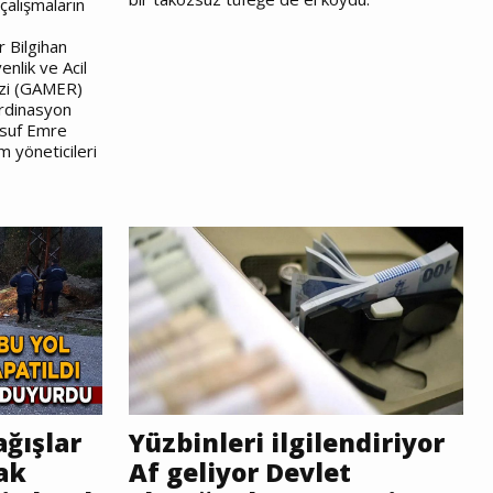
çalışmaların
r Bilgihan
nlik ve Acil
zi (GAMER)
rdinasyon
Yusuf Emre
m yöneticileri
ğışlar
Yüzbinleri ilgilendiriyor
ak
Af geliyor Devlet