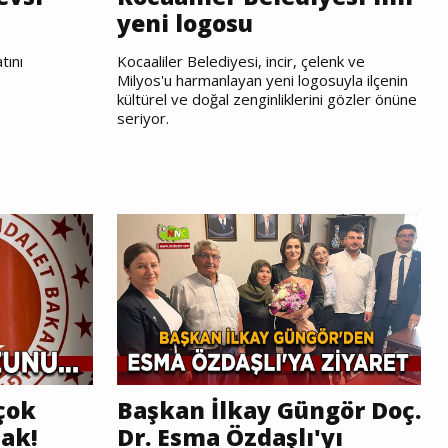
yeni logosu
tını
Kocaaliler Belediyesi, incir, çelenk ve
Milyos'u harmanlayan yeni logosuyla ilçenin
kültürel ve doğal zenginliklerini gözler önüne
seriyor.
çok
Başkan İlkay Güngör Doç.
cak!
Dr. Esma Özdaşlı'yı