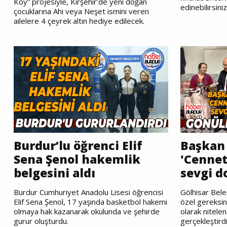
Koy” projesiyle, Kırşehir’de yeni doğan
edinebilirsiniz
çocuklarına Ahi veya Neşet ismini veren
ailelere 4 çeyrek altın hediye edilecek.
Burdur’lu öğrenci Elif
Başkan 
Sena Şenol hakemlik
'Cennet
belgesini aldı
sevgi d
Burdur Cumhuriyet Anadolu Lisesi öğrencisi
Gölhisar Bele
Elif Sena Şenol, 17 yaşında basketbol hakemi
özel gereksini
olmaya hak kazanarak okulunda ve şehirde
olarak nitelen
gurur oluşturdu.
gerçekleştird