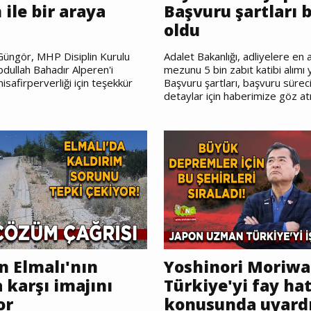
 ile bir araya
Başvuru şartları b
oldu
Güngör, MHP Disiplin Kurulu
Adalet Bakanlığı, adliyelere en a
bdullah Bahadır Alperen'i
mezunu 5 bin zabıt katibi alımı 
misafirperverliği için teşekkür
Başvuru şartları, başvuru sürec
detaylar için haberimize göz atı
n Elmalı'nın
Yoshinori Moriwa
 karşı imajını
Türkiye'yi fay hat
or
konusunda uyard