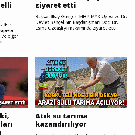
elli
ziyaret etti
Başkan İlkay Güngör, MHP MYK Üyesi ve Dr.
Devlet Bahçeli'nin Başdanışmanı Doç. Dr.
z lise
Esma Özdaşlı'yı makamında ziyaret etti.
yapıyor!
i ve diğer
n.
ki,
Atık su tarıma
ları
kazandırılıyor
ı