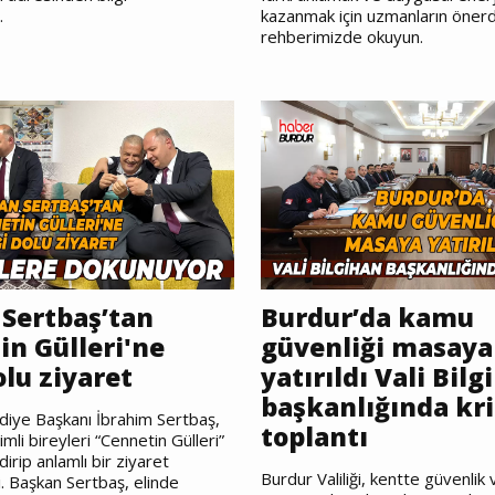
.
kazanmak için uzmanların önerdiğ
rehberimizde okuyun.
Sertbaş’tan
Burdur’da kamu
in Gülleri'ne
güvenliği masaya
olu ziyaret
yatırıldı Vali Bilg
başkanlığında kri
diye Başkanı İbrahim Sertbaş,
toplantı
mli bireyleri “Cennetin Gülleri”
dirip anlamlı bir ziyaret
Burdur Valiliği, kentte güvenlik
i. Başkan Sertbaş, elinde