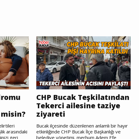
dromu
CHP Bucak Teşkilatından
Tekerci ailesine taziye
 misin?
ziyareti
irtileri
Bucak ilçesinde düzenlenen anlamlı bir hayır
lik arasındaki
etkinliğinde CHP Bucak İlçe Başkanlığı ve
nizi geri
belediye yönetimi, merhum Adem Efe