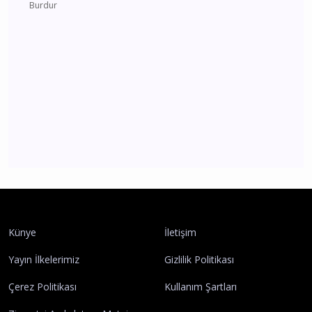
Burdur 2 Ağustos 2026 Pazar elektrik kesintisi
etkilenecek yerler
Burdur
CHP Burdur'da yeni dönem İl Başkanlığına
Recep Mutlucan atandı
Burdur