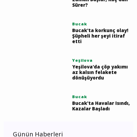
Zaman Başlar, Kaç Gün
Sürer?
Bucak
Bucak'ta korkunç olay!
Şüpheli her şeyi itiraf
etti
Yeşilova
Yeşilova'da çöp yakımı
az kalsın felakete
dönüşüyordu
Bucak
Bucak'ta Havalar Isındı,
Kazalar Başladı