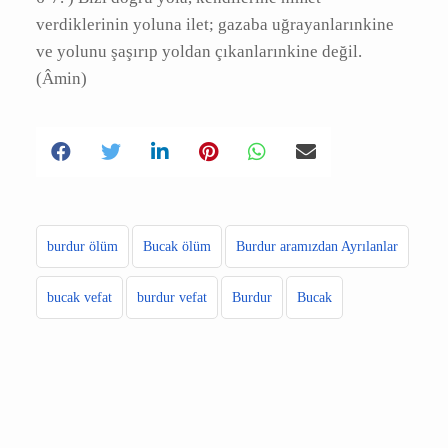
İhdinâssırâdal müstekîm. Sırâtallezîne en’amte
aleyhim, ğayrilmağdûbi aleyhim vele’ddâllîn.
(Amin)
FATİHA SURESİ TÜRKÇE ANLAMI
1) Rahmân ve Rahîm olan Allah’ın adıyla...
2) Hamd, âlemlerin Rabbi olan Allah’a
mahsustur.
3) Rahmân ve rahîm,
4) Hesap ve ceza (ahiret) gününün Maliki
5) (Allahım!) Yalnız Sana ibadet ederiz ve yalnız
Senden yardım dileriz.
6-7. ) Bizi doğru yola, kendilerine nimet
verdiklerinin yoluna ilet; gazaba
uğrayanlarınkine ve yolunu şaşırıp yoldan
çıkanlarınkine değil.