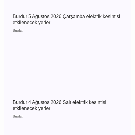
Burdur 6 Ağustos 2026 Perşembe elektrik
kesintisi etkilenecek yerler
Burdur
MHP Önceki İl Başkanı Hikmet Ökte’nin Acı
Günü: Annesi Ayşe Ökte Hayatını Kaybetti
Bucak