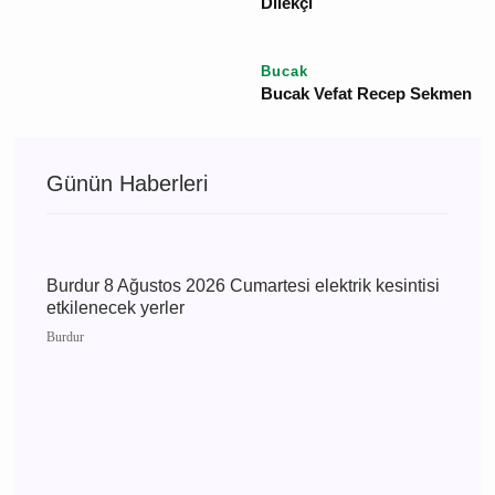
Vefat Edenler
Bucak
Ayşe Ökte Vefat Bucak
Bucak
Bucak'ta Vefat Zeynep
Mutlu Son Yolculuğuna
Uğurlanıyor
Bucak
Bucak Vefat Gülsüm
Taşkın
Bucak
Bucak Vefat Sinan Güleç