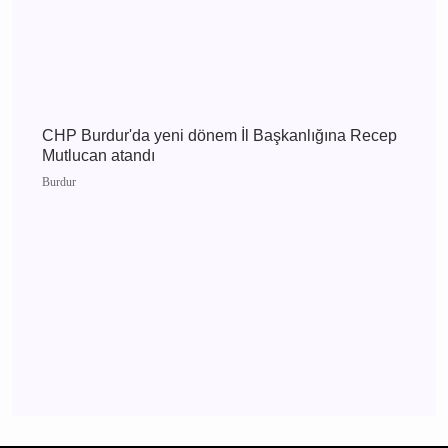
Burdur 3 Ağustos 2026 Pazartesi elektrik
kesintisi etkilenecek yerler
Burdur