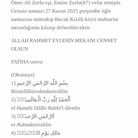
A
|
|
Burdur ili Bucak ilçesi Kızıllı köyünden,
merhum Ömer Ali Zorlu eşi, Emine Zorlu(87)
vefat etmiştir. Cenaze namazı 27 Kasım 2025
perşembe öğle namazına müteakip Bucak
Kızıllı köyü muhtarlar mezarlığında kılınıp
defnedilecektir.