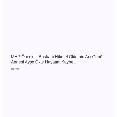
Burdur
Burdur 7 Ağustos 2026 Cuma elektrik kesintisi
etkilenecek yerler
Burdur