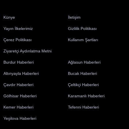
Burdur 2 Ağustos 2026 Pazar elektrik kesintisi
etkilenecek yerler
Burdur
CHP Burdur'da yeni dönem İl Başkanlığına
Recep Mutlucan atandı
Burdur