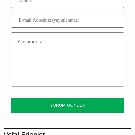
Kübra Baysal
Editör
Yorumlar
Bu içerik ile henüz yorum yazılmamış
Yorum Yaz