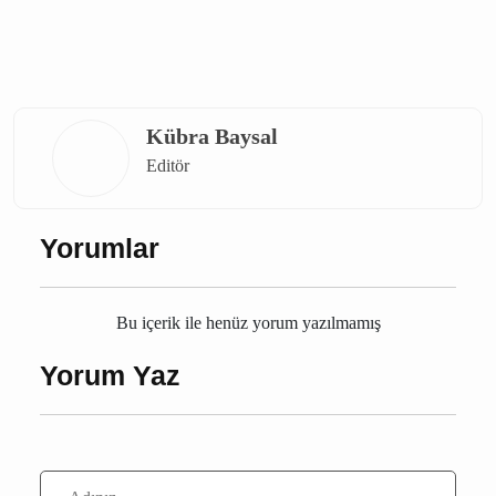
(Âmin)
burdur ölüm
Bucak ölüm
Burdur aramızdan Ayrılanlar
bucak vefat
burdur vefat
Burdur
Bucak