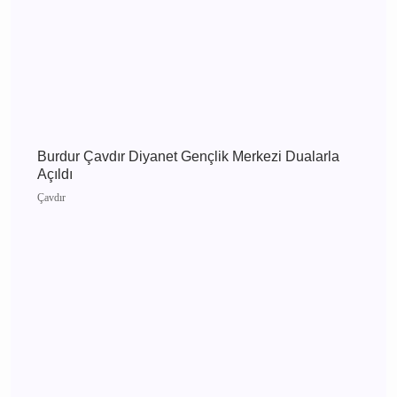
Burdur 5 Ağustos 2026 Çarşamba elektrik
kesintisi etkilenecek yerler
Burdur