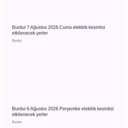
Bucak
Bucak Vefat Iraz Esme
Dilekçi
Bucak
Bucak Vefat Recep
Sekmen
Günün Haberleri
Burdur 8 Ağustos 2026 Cumartesi elektrik
kesintisi etkilenecek yerler