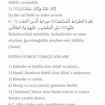
ALLAH RAHMET EYLESİN MEKANI CENNET
OLSUN
FATİHA suresi
(Okunuşu)
‎1) بِسْمِ اللّٰهِ الرَّحْمٰنِ الرَّحيمِ
Bismillâhirrahmânirrahîm
‎2) اَلْحَمْدُ لِلّٰهِ رَبِّ الْـعَالَمينَۙ
el-Hamdü lillâhi Rabbi'l-âlemîn
‎3) اَلرَّحْمٰنِ الرَّحيمِۙ
er-Rahmânirrahîm
‎4) مَالِكِ يَوْمِ الدّ۪ينِۜ
Mâliki yevmiddîn
‎5) اِيَّاكَ نَعْبُدُ وَاِيَّاكَ نَسْتَع۪ينُۜ
İyyâke na’büdü ve iyâke nesteîn
‎6 - 7) اِهْدِنَا الصِّرَاطَ الْمُسْتَقيمَۙ صِرَاطَ الَّذينَ اَنْعَمْتَ
عَلَيْهِمْۙ غَيْرِ الْمَغْضُوبِ عَلَيْهِمْ وَلَا الضَّٓالّينَ