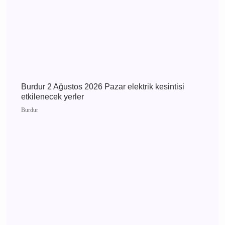
Burdur Çavdır Diyanet Gençlik Merkezi Dualarla
Açıldı
Çavdır
Burdur 3 Ağustos 2026 Pazartesi elektrik
kesintisi etkilenecek yerler
Burdur