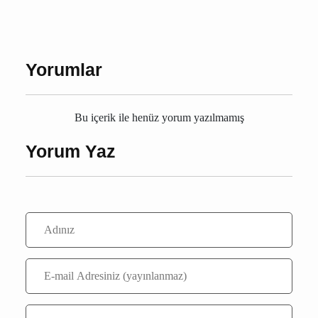
Burdur vefat
Burdur ölüm
vefat
Burdur
Yorumlar