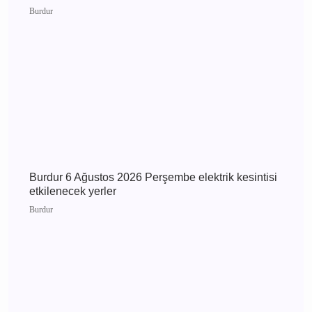
Günün Haberleri
Burdur 8 Ağustos 2026 Cumartesi elektrik
kesintisi etkilenecek yerler
Burdur
Burdur 7 Ağustos 2026 Cuma elektrik kesintisi
etkilenecek yerler
Burdur