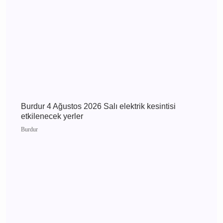
MHP Önceki İl Başkanı Hikmet Ökte’nin Acı
Günü: Annesi Ayşe Ökte Hayatını Kaybetti
Bucak
Burdur 5 Ağustos 2026 Çarşamba elektrik
kesintisi etkilenecek yerler
Burdur