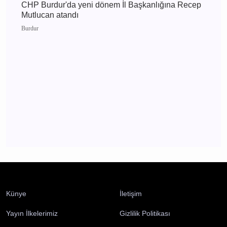
Burdur 2 Ağustos 2026 Pazar elektrik kesintisi
etkilenecek yerler
Burdur
CHP Burdur'da yeni dönem İl Başkanlığına
Recep Mutlucan atandı