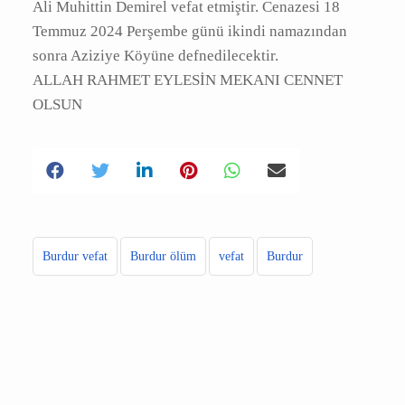
A
|
|
Burdur ili Aziziye köyünden olup Hatice Demir
eşi Ali Muhittin Demirel vefat etmiştir. Cenazesi
18 Temmuz 2024 Perşembe günü ikindi
namazından sonra Aziziye Köyüne
defnedilecektir.
ALLAH RAHMET EYLESİN MEKANI CENNET
OLSUN