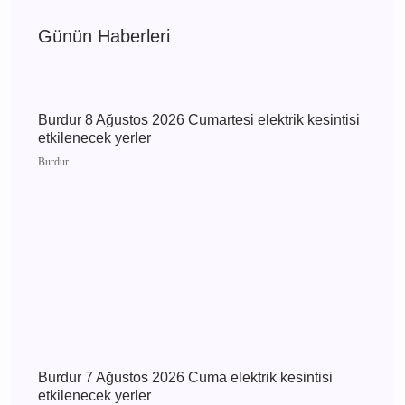
Bucak
Bucak Vefat Gülsüm
Taşkın
Bucak
Bucak Vefat Sinan Güleç
Bucak
Bucak Vefat Iraz Esme
Dilekçi
Bucak
Bucak Vefat Recep
Sekmen