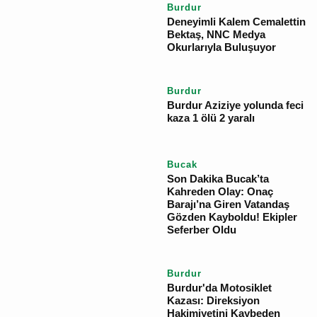
Çavdır
Burdur Çavdır Diyanet
Gençlik Merkezi
Dualarla Açıldı
Burdur
Deneyimli Kalem
Cemalettin Bektaş, NNC
Medya Okurlarıyla
Buluşuyor
Burdur
Burdur Aziziye yolunda
feci kaza 1 ölü 2 yaralı
Bucak
Son Dakika Bucak’ta
Kahreden Olay: Onaç
Barajı’na Giren Vatandaş