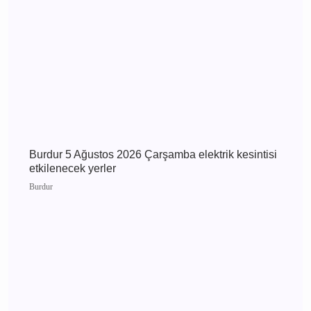
MHP Önceki İl Başkanı Hikmet Ökte’nin Acı
Günü: Annesi Ayşe Ökte Hayatını Kaybetti
Bucak
Burdur 5 Ağustos 2026 Çarşamba elektrik
kesintisi etkilenecek yerler
Burdur