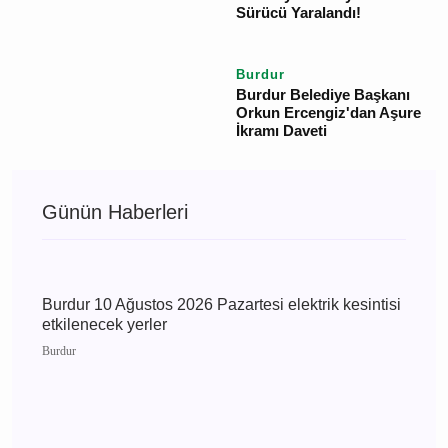
Gözden Kayboldu!
Ekipler Seferber Oldu
Burdur
Burdur'da Motosiklet
Kazası: Direksiyon
Hakimiyetini Kaybeden
Sürücü Yaralandı!
Burdur
Burdur Belediye Başkanı
Orkun Ercengiz'dan
Aşure İkramı Daveti
Günün Haberleri