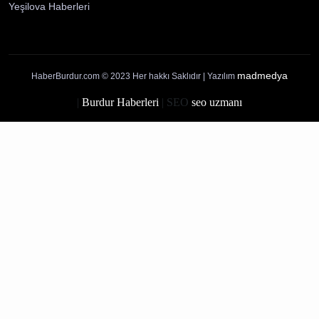
Altınyayla Haberleri
Bucak Haberleri
Çavdır Haberleri
Çeltikçi Haberleri
Gölhisar Haberleri
Karamanlı Haberleri
Kemer Haberleri
Tefenni Haberleri
Yeşilova Haberleri
madmedya
HaberBurdur.com © 2023 Her hakkı Saklıdır | Yazılım
|
Burdur Haberleri
| SEO
seo uzmanı