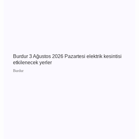
Burdur Çavdır Diyanet Gençlik Merkezi Dualarla
Açıldı
Çavdır
Burdur 3 Ağustos 2026 Pazartesi elektrik
kesintisi etkilenecek yerler
Burdur