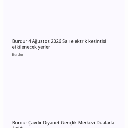
MHP Önceki İl Başkanı Hikmet Ökte’nin Acı
Günü: Annesi Ayşe Ökte Hayatını Kaybetti
Bucak
Burdur 5 Ağustos 2026 Çarşamba elektrik
kesintisi etkilenecek yerler
Burdur