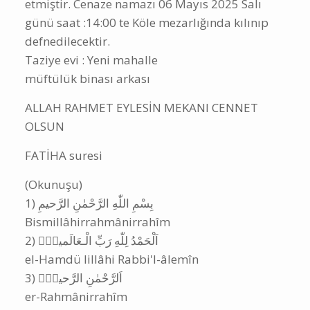
A
|
|
Suriye’den gelme Burdur ili Bucak ilçesi Yeni
mahalleden Hüseyin oğlu Ali Elbekar (5) vefat
etmiştir. Cenaze namazı 06 Mayıs 2025 Salı
günü saat :14:00 te Köle mezarlığında kılınıp
defnedilecektir.
Taziye evi : Yeni mahalle
müftülük binası arkası
ALLAH RAHMET EYLESİN MEKANI CENNET
OLSUN