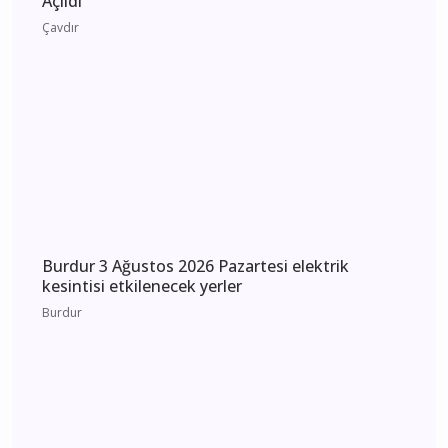
Burdur 4 Ağustos 2026 Salı elektrik kesintisi
etkilenecek yerler
Burdur
Burdur Çavdır Diyanet Gençlik Merkezi Dualarla
Açıldı
Çavdır