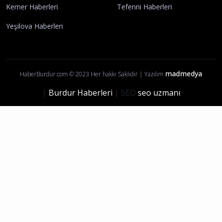
Künye
İletişim
Yayın İlkelerimiz
Gizlilik Politikası
Çerez Politikası
Kullanım Şartları
Ziyaretçi Aydınlatma Metni
Burdur Haberleri
Ağlasun Haberleri
Altınyayla Haberleri
Bucak Haberleri
Çavdır Haberleri
Çeltikçi Haberleri
Gölhisar Haberleri
Karamanlı Haberleri
Kemer Haberleri
Tefenni Haberleri
Yeşilova Haberleri