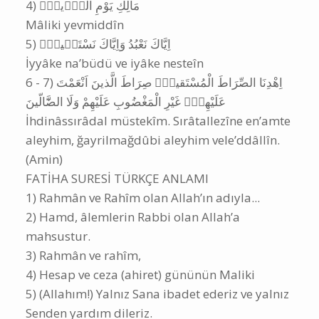
FATİHA suresi
(Okunuşu)
‎1) بِسْمِ اللّٰهِ الرَّحْمٰنِ الرَّحيمِ
Bismillâhirrahmânirrahîm
‎2) اَلْحَمْدُ لِلّٰهِ رَبِّ الْـعَالَمينَۙ
el-Hamdü lillâhi Rabbi'l-âlemîn
‎3) اَلرَّحْمٰنِ الرَّحيمِۙ
er-Rahmânirrahîm
‎4) مَالِكِ يَوْمِ الدّ۪ينِۜ
Mâliki yevmiddîn
‎5) اِيَّاكَ نَعْبُدُ وَاِيَّاكَ نَسْتَع۪ينُۜ
İyyâke na’büdü ve iyâke nesteîn
‎6 - 7) اِهْدِنَا الصِّرَاطَ الْمُسْتَقيمَۙ صِرَاطَ الَّذينَ اَنْعَمْتَ
عَلَيْهِمْۙ غَيْرِ الْمَغْضُوبِ عَلَيْهِمْ وَلَا الضَّٓالّينَ
İhdinâssırâdal müstekîm. Sırâtallezîne en’amte