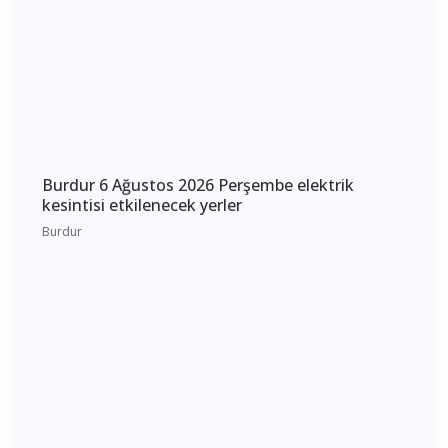
Bucak
Bucak Vefat Recep
Sekmen
Günün Haberleri
Burdur 7 Ağustos 2026 Cuma elektrik kesintisi
etkilenecek yerler
Burdur