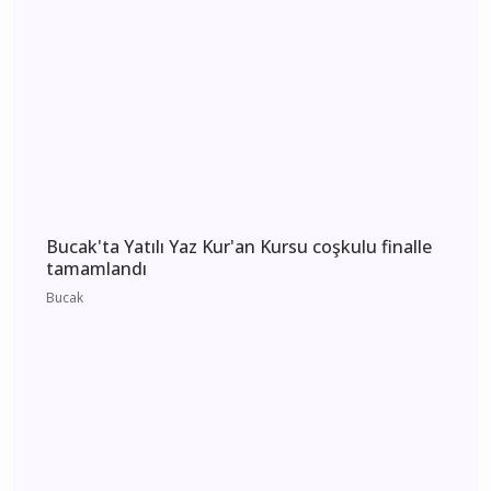
Burdur 2 Ağustos 2026 Pazar elektrik kesintisi
etkilenecek yerler
Burdur
CHP Burdur'da yeni dönem İl Başkanlığına
Recep Mutlucan atandı
Burdur