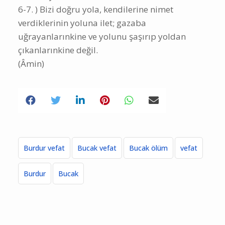
aleyhim, ğayrilmağdûbi aleyhim vele’ddâllîn.
(Amin)
FATİHA SURESİ TÜRKÇE ANLAMI
1) Rahmân ve Rahîm olan Allah’ın adıyla...
2) Hamd, âlemlerin Rabbi olan Allah’a
mahsustur.
3) Rahmân ve rahîm,
4) Hesap ve ceza (ahiret) gününün Maliki
5) (Allahım!) Yalnız Sana ibadet ederiz ve yalnız
Senden yardım dileriz.
6-7. ) Bizi doğru yola, kendilerine nimet
verdiklerinin yoluna ilet; gazaba
uğrayanlarınkine ve yolunu şaşırıp yoldan
çıkanlarınkine değil.
(Âmin)