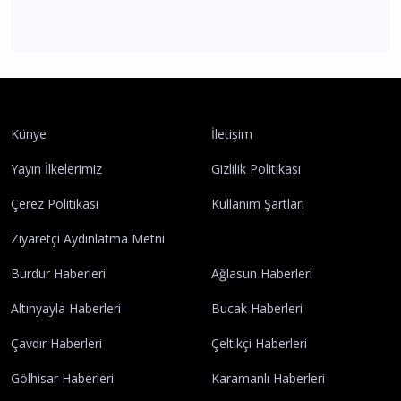
Bucak'ta Yatılı Yaz Kur'an Kursu coşkulu finalle
tamamlandı
Bucak