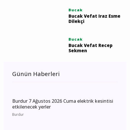
Ayşe Ökte Vefat Bucak
Bucak
Bucak'ta Vefat Zeynep
Mutlu Son Yolculuğuna
Uğurlanıyor
Bucak
Bucak Vefat Gülsüm
Taşkın
Bucak
Bucak Vefat Sinan Güleç
Bucak
Bucak Vefat Iraz Esme
Dilekçi