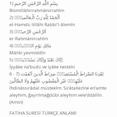
‎1) بِسْمِ اللّٰهِ الرَّحْمٰنِ الرَّحيمِ
Bismillâhirrahmânirrahîm
‎2) اَلْحَمْدُ لِلّٰهِ رَبِّ الْـعَالَمينَۙ
el-Hamdü lillâhi Rabbi'l-âlemîn
‎3) اَلرَّحْمٰنِ الرَّحيمِۙ
er-Rahmânirrahîm
‎4) مَالِكِ يَوْمِ الدّ۪ينِۜ
Mâliki yevmiddîn
‎5) اِيَّاكَ نَعْبُدُ وَاِيَّاكَ نَسْتَع۪ينُۜ
İyyâke na’büdü ve iyâke nesteîn
‎6 - 7) اِهْدِنَا الصِّرَاطَ الْمُسْتَقيمَۙ صِرَاطَ الَّذينَ اَنْعَمْتَ
عَلَيْهِمْۙ غَيْرِ الْمَغْضُوبِ عَلَيْهِمْ وَلَا الضَّٓالّينَ
İhdinâssırâdal müstekîm. Sırâtallezîne en’amte
aleyhim, ğayrilmağdûbi aleyhim vele’ddâllîn.
(Amin)
FATİHA SURESİ TÜRKÇE ANLAMI