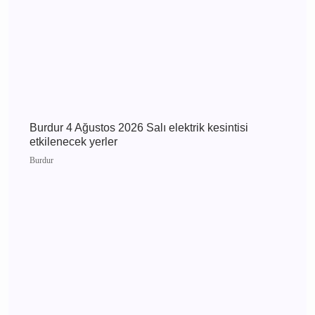
Burdur 5 Ağustos 2026 Çarşamba elektrik
kesintisi etkilenecek yerler
Burdur
Burdur 4 Ağustos 2026 Salı elektrik kesintisi
etkilenecek yerler
Burdur