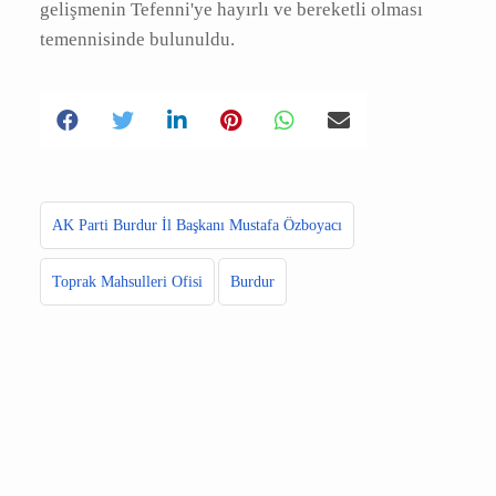
başlayacağı ve kısa süre içinde çiftçilerin,
üreticilerin ve bölge halkının hizmetine
sunulacağı ifade edildi. Bu gelişmenin
Tefenni'ye hayırlı ve bereketli olması
temennisinde bulunuldu.
AK Parti Burdur İl Başkanı Mustafa Özboyacı
Toprak Mahsulleri Ofisi
Burdur