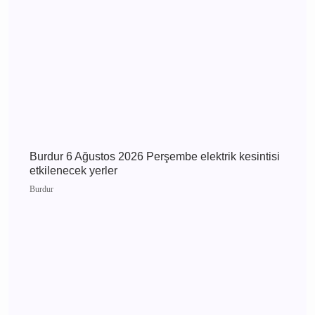
Günün Haberleri
Burdur 7 Ağustos 2026 Cuma elektrik kesintisi
etkilenecek yerler
Burdur
Burdur 6 Ağustos 2026 Perşembe elektrik