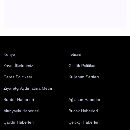
Bucak'ta Yatılı Yaz Kur'an Kursu coşkulu finalle
tamamlandı
Bucak
Künye
İletişim