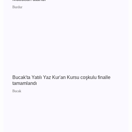
CHP Burdur'da yeni dönem İl Başkanlığına
Recep Mutlucan atandı
Burdur