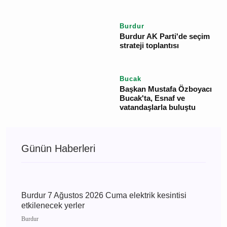
Burdur
Burdur Şeker Fabrikası
pancar Alım Kampanya
dönemi hazırlıkları
hızlanıyor
Burdur
Burdur'da bir sağlık
tesisi daha yapılıyor
Burdur
Burdur AK Parti'de seçim
strateji toplantısı
Bucak
Başkan Mustafa
Özboyacı Bucak'ta,
Esnaf ve vatandaşlarla
buluştu