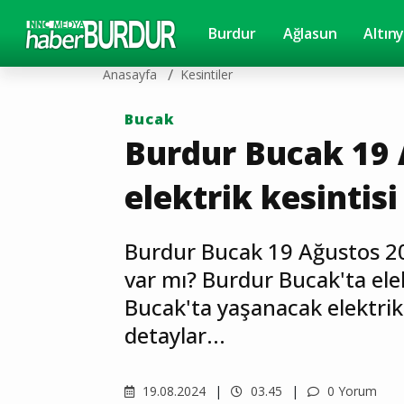
Burdur
Ağlasun
Altın
Anasayfa
Kesintiler
Bucak
Burdur Bucak 19 
elektrik kesintisi
Burdur Bucak 19 Ağustos 202
var mı? Burdur Bucak'ta ele
Bucak'ta yaşanacak elektrik k
detaylar...
19.08.2024
03.45
0 Yorum