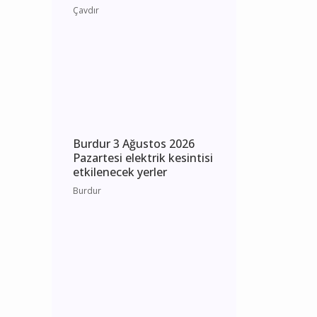
Burdur Çavdır Diyanet
Gençlik Merkezi Dualarla
Açıldı
Çavdır
Burdur 3 Ağustos 2026
Pazartesi elektrik kesintisi
etkilenecek yerler
Burdur