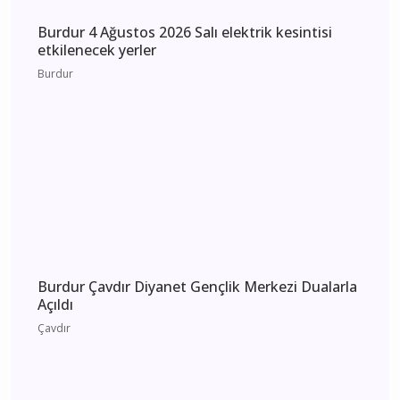
MHP Önceki İl Başkanı Hikmet Ökte’nin Acı
Günü: Annesi Ayşe Ökte Hayatını Kaybetti
Bucak