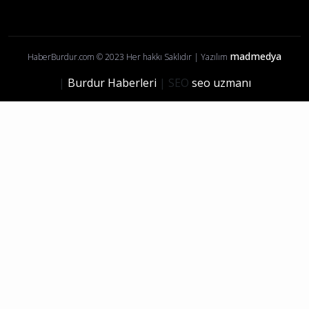
Burdur 3 Ağustos 2026 Pazartesi elektrik
kesintisi etkilenecek yerler
Burdur
Künye
İletişim
Yayın İlkelerimiz
Gizlilik Politikası
Çerez Politikası
Kullanım Şartları
Ziyaretçi Aydınlatma Metni
Burdur Haberleri
Ağlasun Haberleri
Altınyayla Haberleri
Bucak Haberleri