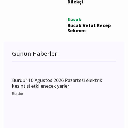
Mutlu Son Yolculuğuna
Uğurlanıyor
Bucak
Bucak Vefat Gülsüm
Taşkın
Bucak
Bucak Vefat Sinan Güleç
Bucak
Bucak Vefat Iraz Esme
Dilekçi
Bucak