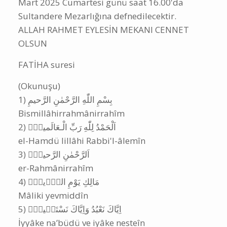
A
|
|
Burdur ili Karasenir Mahallesinde oturan
Sultan Keneş (73) vefat etmiştir. Cenazesi 07
Mart 2025 Cumartesi günü saat 16.00'da
Sultandere Mezarlığına defnedilecektir.
ALLAH RAHMET EYLESİN MEKANI CENNET
OLSUN
FATİHA suresi
(Okunuşu)