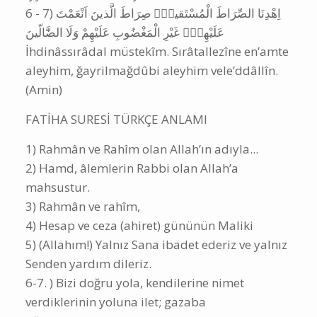
‎1) بِسْمِ اللّٰهِ الرَّحْمٰنِ الرَّحيمِ
Bismillâhirrahmânirrahîm
‎2) اَلْحَمْدُ لِلّٰهِ رَبِّ الْـعَالَمينَۙ
el-Hamdü lillâhi Rabbi'l-âlemîn
‎3) اَلرَّحْمٰنِ الرَّحيمِۙ
er-Rahmânirrahîm
‎4) مَالِكِ يَوْمِ الدّ۪ينِۜ
Mâliki yevmiddîn
‎5) اِيَّاكَ نَعْبُدُ وَاِيَّاكَ نَسْتَع۪ينُۜ
İyyâke na’büdü ve iyâke nesteîn
‎6 - 7) اِهْدِنَا الصِّرَاطَ الْمُسْتَقيمَۙ صِرَاطَ الَّذينَ اَنْعَمْتَ
عَلَيْهِمْۙ غَيْرِ الْمَغْضُوبِ عَلَيْهِمْ وَلَا الضَّٓالّينَ
İhdinâssırâdal müstekîm. Sırâtallezîne en’amte
aleyhim, ğayrilmağdûbi aleyhim vele’ddâllîn.
(Amin)
FATİHA SURESİ TÜRKÇE ANLAMI