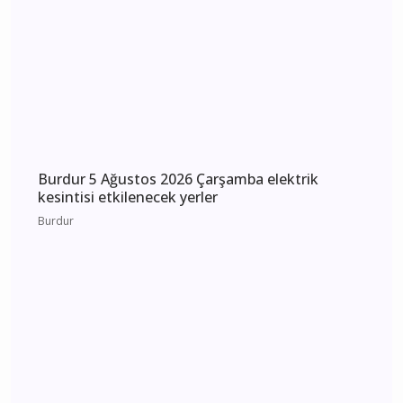
etkilenecek yerler
Burdur
Burdur 6 Ağustos 2026 Perşembe elektrik
kesintisi etkilenecek yerler
Burdur