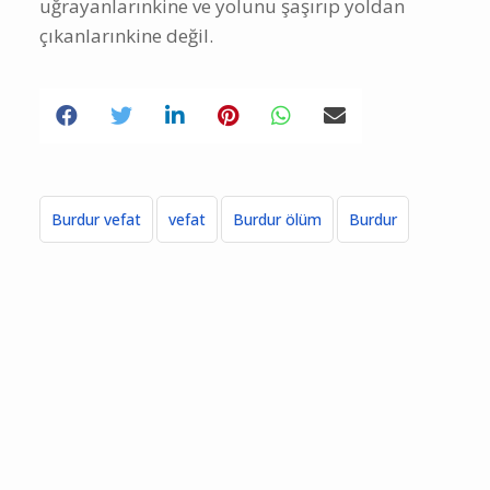
1) Rahmân ve Rahîm olan Allah’ın adıyla...
2) Hamd, âlemlerin Rabbi olan Allah’a
mahsustur.
3) Rahmân ve rahîm,
4) Hesap ve ceza (ahiret) gününün Maliki
5) (Allahım!) Yalnız Sana ibadet ederiz ve yalnız
Senden yardım dileriz.
6-7. ) Bizi doğru yola, kendilerine nimet
verdiklerinin yoluna ilet; gazaba
uğrayanlarınkine ve yolunu şaşırıp yoldan
çıkanlarınkine değil.