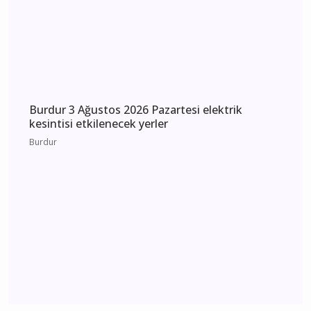
Burdur 5 Ağustos 2026 Çarşamba elektrik
kesintisi etkilenecek yerler
Burdur
Burdur 4 Ağustos 2026 Salı elektrik kesintisi
etkilenecek yerler
Burdur