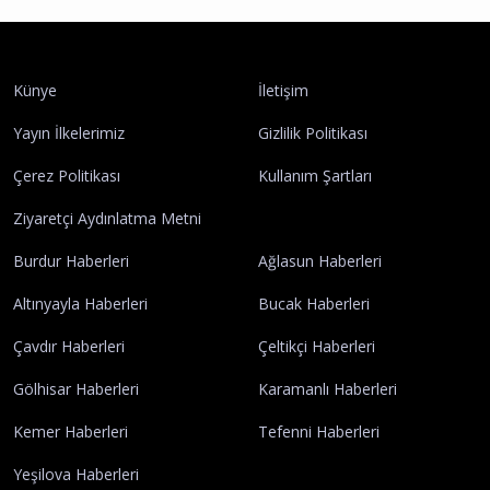
Burdur Çavdır Diyanet Gençlik Merkezi Dualarla
Açıldı
Çavdır