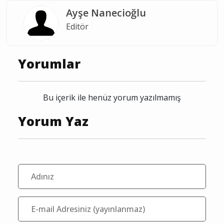
Burdur vefat
vefat
Burdur ölüm
Burdur
Ayşe Nanecioğlu
Editör
Yorumlar