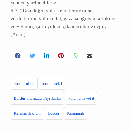
5) (Allahım!) Yalnız Sana ibadet ederiz ve yalnız
Senden yardım dileriz.
6-7. ) Bizi doğru yola, kendilerine nimet
verdiklerinin yoluna ilet; gazaba
uğrayanlarınkine ve yolunu şaşırıp yoldan
çıkanlarınkine değil.
(Âmin)
burdur ölüm
burdur vefat
Burdur aramızdan Ayrılanlar
karamanlı vefat
Karamanlı ölüm
Burdur
Karamanlı