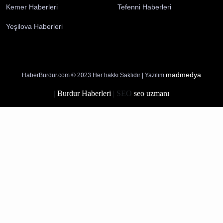
Künye
İletişim
Yayın İlkelerimiz
Gizlilik Politikası
Çerez Politikası
Kullanım Şartları
Ziyaretçi Aydınlatma Metni
Burdur Haberleri
Ağlasun Haberleri
Altınyayla Haberleri
Bucak Haberleri
Çavdır Haberleri
Çeltikçi Haberleri
Gölhisar Haberleri
Karamanlı Haberleri
Kemer Haberleri
Tefenni Haberleri
Yeşilova Haberleri