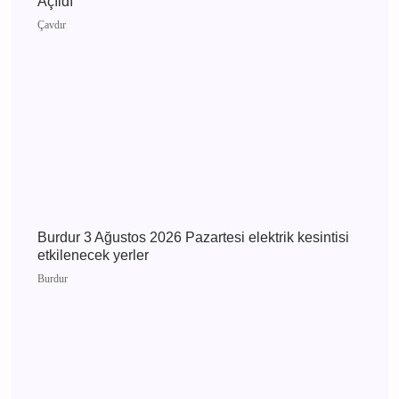
Burdur 4 Ağustos 2026 Salı elektrik kesintisi
etkilenecek yerler
Burdur
Burdur Çavdır Diyanet Gençlik Merkezi Dualarla
Açıldı
Çavdır