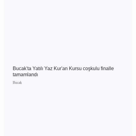
Burdur 2 Ağustos 2026 Pazar elektrik kesintisi
etkilenecek yerler
Burdur
CHP Burdur'da yeni dönem İl Başkanlığına
Recep Mutlucan atandı
Burdur