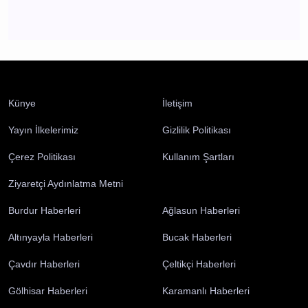
Bucak'ta Yatılı Yaz Kur'an Kursu coşkulu finalle
tamamlandı
Bucak