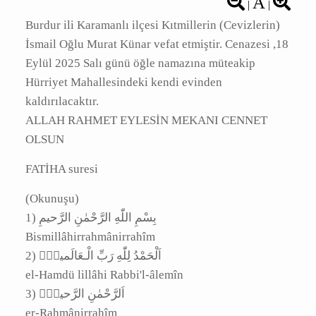
A
|
|
Burdur ili Karamanlı ilçesi Kıtmillerin
(Cevizlerin) İsmail Oğlu Murat Künar vefat
etmiştir. Cenazesi ,18 Eylül 2025 Salı günü öğle
namazına müteakip Hürriyet Mahallesindeki
kendi evinden kaldırılacaktır.
ALLAH RAHMET EYLESİN MEKANI CENNET
OLSUN
FATİHA suresi
(Okunuşu)
‎1) بِسْمِ اللّٰهِ الرَّحْمٰنِ الرَّحيمِ
Bismillâhirrahmânirrahîm
‎2) اَلْحَمْدُ لِلّٰهِ رَبِّ الْـعَالَمينَۙ
el-Hamdü lillâhi Rabbi'l-âlemîn
‎3) اَلرَّحْمٰنِ الرَّحيمِۙ
er-Rahmânirrahîm