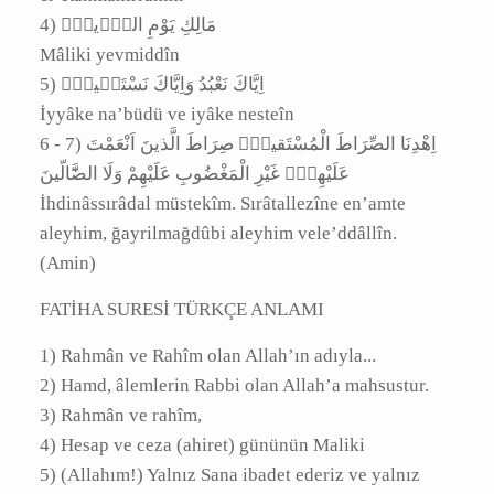
‎4) مَالِكِ يَوْمِ الدّ۪ينِۜ
Mâliki yevmiddîn
‎5) اِيَّاكَ نَعْبُدُ وَاِيَّاكَ نَسْتَع۪ينُۜ
İyyâke na’büdü ve iyâke nesteîn
‎6 - 7) اِهْدِنَا الصِّرَاطَ الْمُسْتَقيمَۙ صِرَاطَ الَّذينَ اَنْعَمْتَ
عَلَيْهِمْۙ غَيْرِ الْمَغْضُوبِ عَلَيْهِمْ وَلَا الضَّٓالّينَ
İhdinâssırâdal müstekîm. Sırâtallezîne en’amte
aleyhim, ğayrilmağdûbi aleyhim vele’ddâllîn.
(Amin)
FATİHA SURESİ TÜRKÇE ANLAMI
1) Rahmân ve Rahîm olan Allah’ın adıyla...
2) Hamd, âlemlerin Rabbi olan Allah’a
mahsustur.
3) Rahmân ve rahîm,
4) Hesap ve ceza (ahiret) gününün Maliki