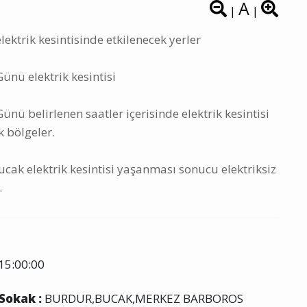
A
|
|
ktrik kesintisinde etkilenecek yerler
nü elektrik kesintisi
ü belirlenen saatler içerisinde elektrik kesintisi
k bölgeler.
ak elektrik kesintisi yaşanması sonucu elektriksiz
.
15:00:00
 Sokak :
BURDUR,BUCAK,MERKEZ BARBOROS