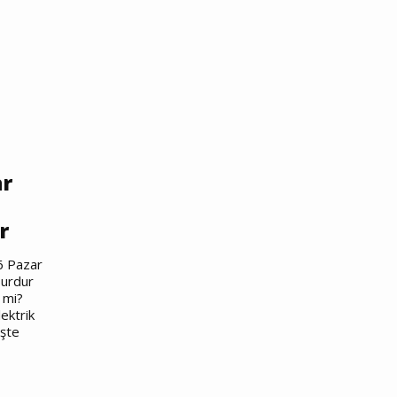
ar
r
6 Pazar
Burdur
 mi?
ektrik
İşte