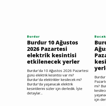
Burdur
Bucak
Burdur 10 Ağustos
Bur
2026 Pazartesi
Ağu
elektrik kesintisi
Paza
etkilenecek yerler
kesi
yerl
Burdur'da 10 Ağustos 2026 Pazartesi
günü elektrik kesintisi var mı?
Burdur
Burdur'da elektrikler kesilecek mi?
Pazarte
Burdur'da yaşanacak elektrik
mı? Bur
kesintilerini sizler için derledik. İşte
kesilec
detaylar...
yaşanac
için der