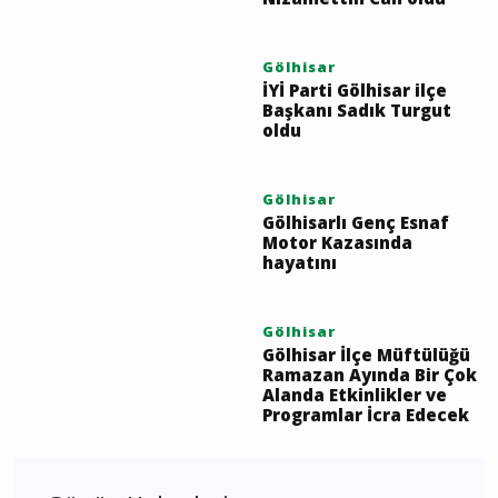
İYİ Parti Gölhisar
Belediye Başkan Adayı
Nizamettin Can oldu
Gölhisar
İYİ Parti Gölhisar ilçe
Başkanı Sadık Turgut
oldu
Gölhisar
Gölhisarlı Genç Esnaf
Motor Kazasında
hayatını
Gölhisar
Gölhisar İlçe Müftülüğü
Ramazan Ayında Bir Çok
Alanda Etkinlikler ve
Programlar İcra Edecek