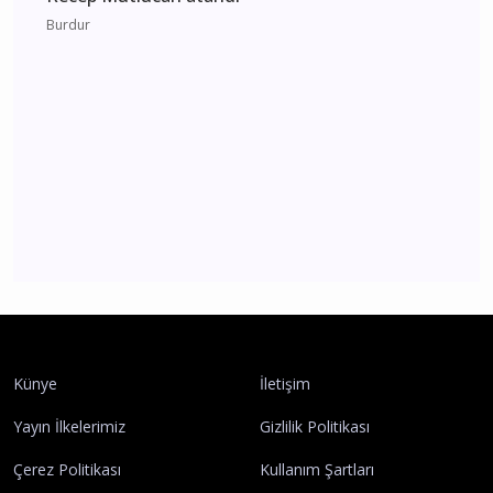
Burdur 2 Ağustos 2026 Pazar elektrik kesintisi
etkilenecek yerler
Burdur
CHP Burdur'da yeni dönem İl Başkanlığına
Recep Mutlucan atandı
Burdur