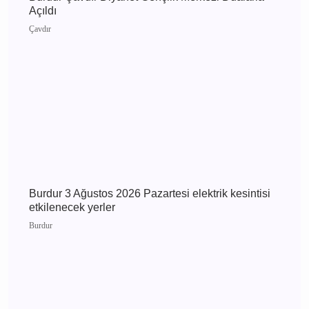
Burdur
Burdur Çavdır Diyanet Gençlik Merkezi Dualarla
Açıldı
Çavdır