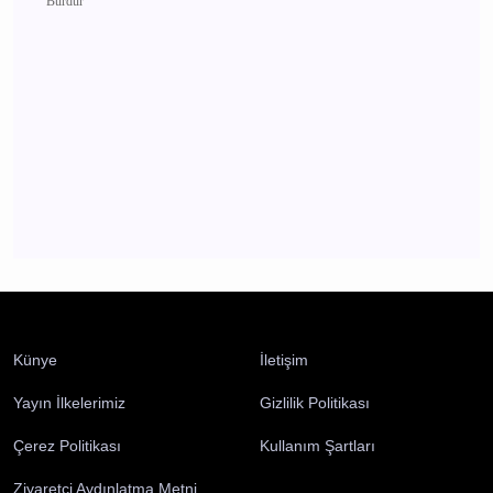
CHP Burdur'da yeni dönem İl Başkanlığına
Recep Mutlucan atandı
Burdur