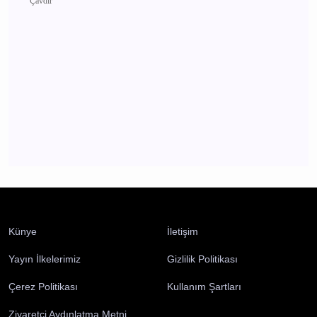
Burdur Çavdır Diyanet Gençlik Merkezi Dualarla
Açıldı
Çavdır