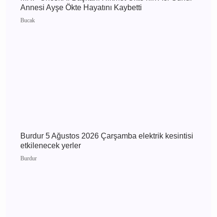
kesintisi etkilenecek yerler
Burdur
MHP Önceki İl Başkanı Hikmet Ökte’nin Acı
Günü: Annesi Ayşe Ökte Hayatını Kaybetti
Bucak