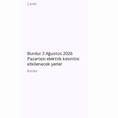
Burdur Çavdır Diyanet
Gençlik Merkezi Dualarla
Açıldı
Çavdır
Burdur 3 Ağustos 2026
Pazartesi elektrik kesintisi
etkilenecek yerler
Burdur