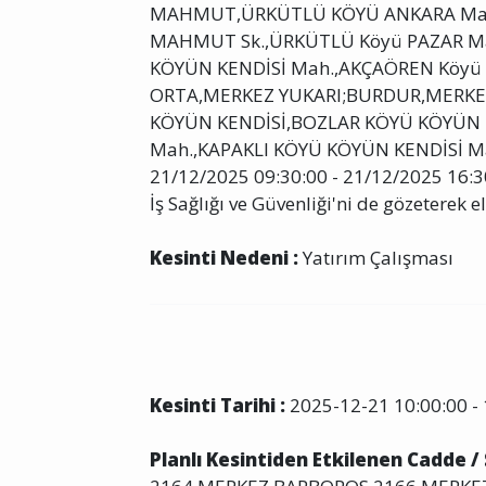
MAHMUT,ÜRKÜTLÜ KÖYÜ ANKARA Mah
MAHMUT Sk.,ÜRKÜTLÜ Köyü PAZAR Ma
KÖYÜN KENDİSİ Mah.,AKÇAÖREN Köyü
ORTA,MERKEZ YUKARI;BURDUR,MERKEZ,
KÖYÜN KENDİSİ,BOZLAR KÖYÜ KÖYÜN K
Mah.,KAPAKLI KÖYÜ KÖYÜN KENDİSİ M
21/12/2025 09:30:00 - 21/12/2025 16:30
İş Sağlığı ve Güvenliği'ni de gözeterek el
Kesinti Nedeni :
Yatırım Çalışması
Kesinti Tarihi :
2025-12-21 10:00:00 - 
Planlı Kesintiden Etkilenen Cadde /