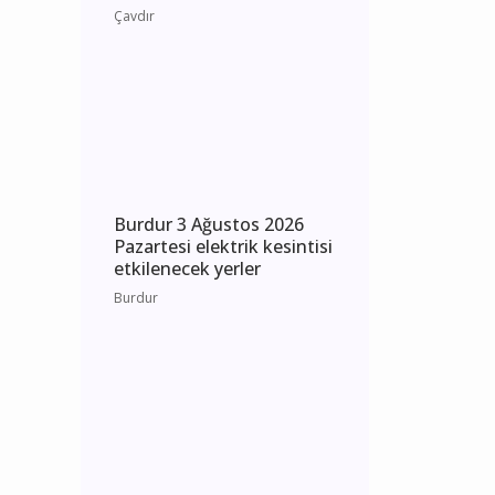
Burdur Çavdır Diyanet
Gençlik Merkezi Dualarla
Açıldı
Çavdır
Burdur 3 Ağustos 2026
Pazartesi elektrik kesintisi
etkilenecek yerler
Burdur