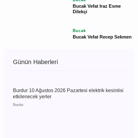
Bucak
Ayşe Ökte Vefat Bucak
Bucak
Bucak'ta Vefat Zeynep
Mutlu Son Yolculuğuna
Uğurlanıyor
Bucak
Bucak Vefat Gülsüm
Taşkın
Bucak
Bucak Vefat Sinan Güleç
Bucak