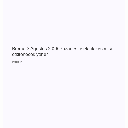
Burdur 4 Ağustos 2026 Salı elektrik kesintisi
etkilenecek yerler
Burdur
Burdur Çavdır Diyanet Gençlik Merkezi Dualarla
Açıldı
Çavdır