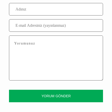
Kübra Baysal
Editör
Yorumlar
Bu içerik ile henüz yorum yazılmamış
Yorum Yaz