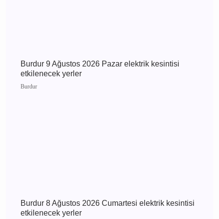
Bucak Vefat Iraz Esme
Dilekçi
Bucak
Bucak Vefat Recep
Sekmen
Günün Haberleri
Burdur 10 Ağustos 2026 Pazartesi elektrik
kesintisi etkilenecek yerler
Burdur