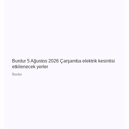
Burdur 6 Ağustos 2026 Perşembe elektrik
kesintisi etkilenecek yerler
Burdur
MHP Önceki İl Başkanı Hikmet Ökte’nin Acı
Günü: Annesi Ayşe Ökte Hayatını Kaybetti