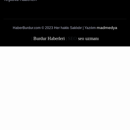
Künye
İletişim
Yayın İlkelerimiz
Gizlilik Politikası
Çerez Politikası
Kullanım Şartları
Ziyaretçi Aydınlatma Metni
Burdur Haberleri
Ağlasun Haberleri
Altınyayla Haberleri
Bucak Haberleri
Çavdır Haberleri
Çeltikçi Haberleri
Gölhisar Haberleri
Karamanlı Haberleri