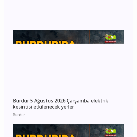
MHP Önceki İl Başkanı Hikmet Ökte’nin Acı
Günü: Annesi Ayşe Ökte Hayatını Kaybetti
Bucak
Burdur 5 Ağustos 2026 Çarşamba elektrik
kesintisi etkilenecek yerler
Burdur