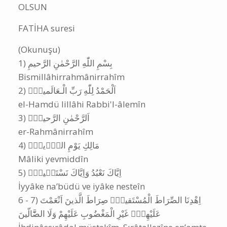
OLSUN
FATİHA suresi
(Okunuşu)
‎1) بِسْمِ اللّٰهِ الرَّحْمٰنِ الرَّحيمِ
Bismillâhirrahmânirrahîm
‎2) اَلْحَمْدُ لِلّٰهِ رَبِّ الْـعَالَمينَۙ
el-Hamdü lillâhi Rabbi'l-âlemîn
‎3) اَلرَّحْمٰنِ الرَّحيمِۙ
er-Rahmânirrahîm
‎4) مَالِكِ يَوْمِ الدّ۪ينِۜ
Mâliki yevmiddîn
‎5) اِيَّاكَ نَعْبُدُ وَاِيَّاكَ نَسْتَع۪ينُۜ
İyyâke na’büdü ve iyâke nesteîn
‎6 - 7) اِهْدِنَا الصِّرَاطَ الْمُسْتَقيمَۙ صِرَاطَ الَّذينَ اَنْعَمْتَ
عَلَيْهِمْۙ غَيْرِ الْمَغْضُوبِ عَلَيْهِمْ وَلَا الضَّٓالّينَ