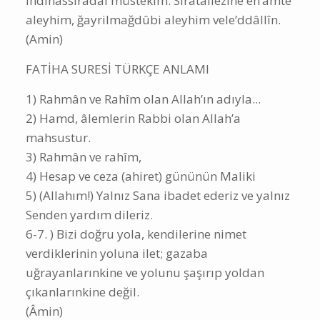
İhdinâssırâdal müstekîm. Sırâtallezîne en’amte
aleyhim, ğayrilmağdûbi aleyhim vele’ddâllîn.
(Amin)
FATİHA SURESİ TÜRKÇE ANLAMI
1) Rahmân ve Rahîm olan Allah’ın adıyla...
2) Hamd, âlemlerin Rabbi olan Allah’a
mahsustur.
3) Rahmân ve rahîm,
4) Hesap ve ceza (ahiret) gününün Maliki
5) (Allahım!) Yalnız Sana ibadet ederiz ve yalnız
Senden yardım dileriz.
6-7. ) Bizi doğru yola, kendilerine nimet
verdiklerinin yoluna ilet; gazaba
uğrayanlarınkine ve yolunu şaşırıp yoldan
çıkanlarınkine değil.
(Âmin)