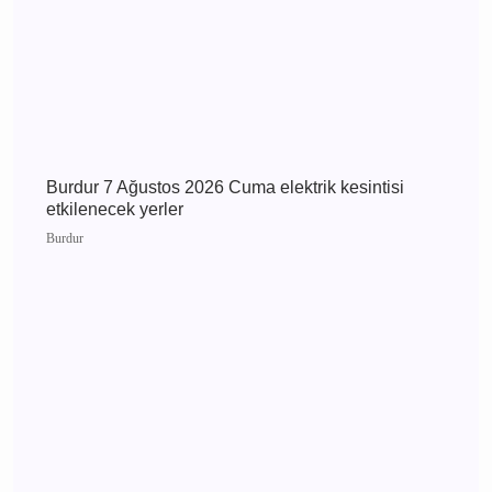
Bucak'ta yangın! Kontrol
altına alınıp söndürüldü
Bucak
Bucak'ta yangın! Balya
makinesi ve arazi yandı
Günün Haberleri
Burdur 8 Ağustos 2026 Cumartesi elektrik
kesintisi etkilenecek yerler
Burdur