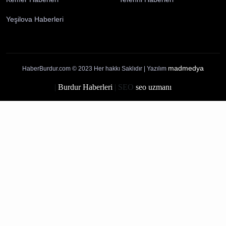
Künye
İletişim
Yayın İlkelerimiz
Gizlilik Politikası
Çerez Politikası
Kullanım Şartları
Ziyaretçi Aydınlatma Metni
Burdur Haberleri
Ağlasun Haberleri
Altınyayla Haberleri
Bucak Haberleri
Çavdır Haberleri
Çeltikçi Haberleri
Gölhisar Haberleri
Karamanlı Haberleri
Kemer Haberleri
Tefenni Haberleri