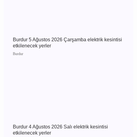
Burdur
MHP Önceki İl Başkanı Hikmet Ökte’nin Acı
Günü: Annesi Ayşe Ökte Hayatını Kaybetti
Bucak