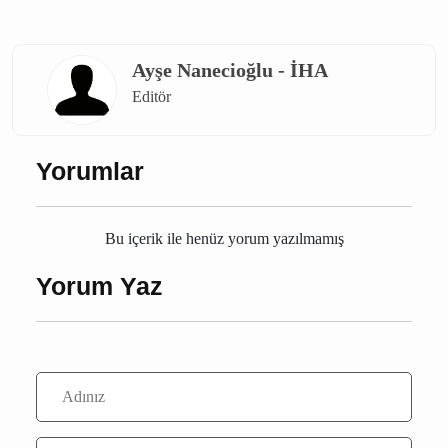
bucak yangın
burdur haber
ev yangını
Burdur
Bucak
Ayşe Nanecioğlu - İHA
Editör