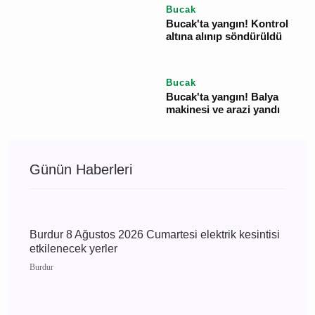
hasar alırken yedek
parça bölümü yandı
Maddi, hasar Büyük
Bucak
Burdur Bucak'ta Bağ evi
Yangını
Bucak
Bucak'ta balya yangını
Kontrol altına alındı
Bucak
Bucak'ta yangın! Araç
üstündeki balyalar yandı
Bucak