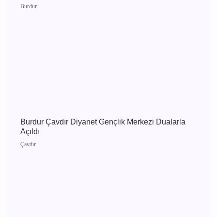
Burdur 5 Ağustos 2026 Çarşamba elektrik
kesintisi etkilenecek yerler
Burdur
Burdur 4 Ağustos 2026 Salı elektrik kesintisi
etkilenecek yerler
Burdur