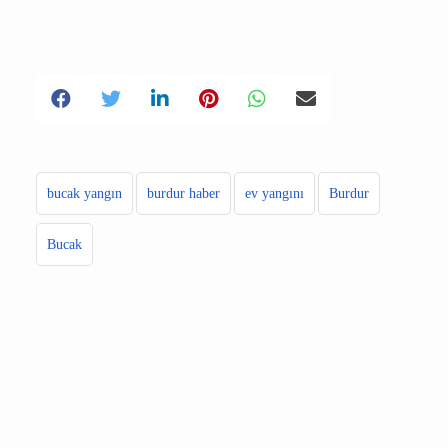
çevredeki diğer binalara sıçramadan kontrol
altına alınarak söndürüldü. Yangında ev
kullanılamaz hale gelirken, yangının çıkış
nedeni araştırılıyor.