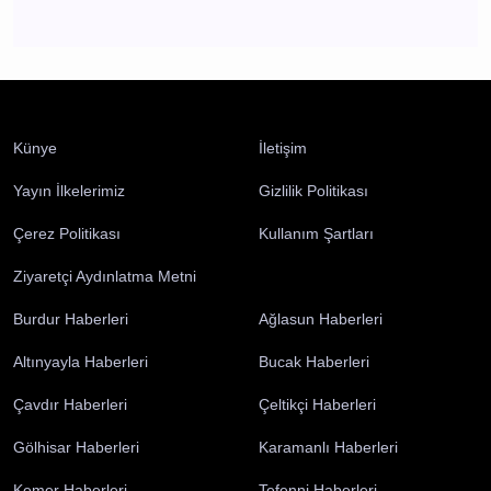
CHP Burdur'da yeni dönem İl Başkanlığına
Recep Mutlucan atandı
Burdur