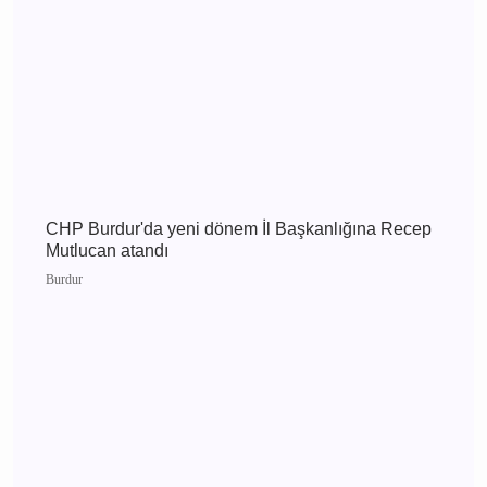
Burdur 3 Ağustos 2026 Pazartesi elektrik
kesintisi etkilenecek yerler
Burdur
Burdur 2 Ağustos 2026 Pazar elektrik kesintisi
etkilenecek yerler
Burdur