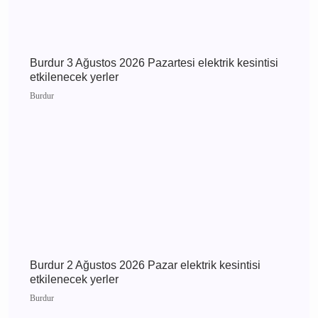
Burdur Çavdır Diyanet Gençlik Merkezi Dualarla
Açıldı
Çavdır