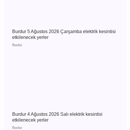
MHP Önceki İl Başkanı Hikmet Ökte’nin Acı
Günü: Annesi Ayşe Ökte Hayatını Kaybetti
Bucak
Burdur 5 Ağustos 2026 Çarşamba elektrik
kesintisi etkilenecek yerler
Burdur