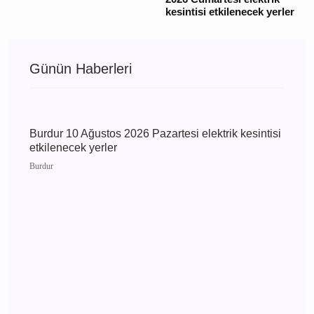
etkilenecek yerler
Burdur
Burdur 9 Ağustos 2026
Pazar elektrik kesintisi
etkilenecek yerler
Bucak
Burdur Bucak 8 Ağustos
2026 Cumartesi elektrik
kesintisi etkilenecek
yerler
Günün Haberleri
Burdur 10 Ağustos 2026 Pazartesi elektrik