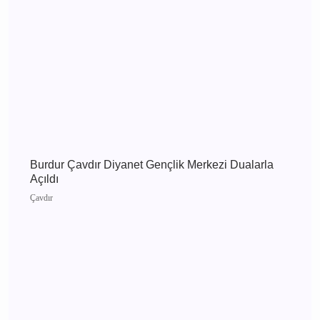
Burdur 4 Ağustos 2026 Salı elektrik kesintisi
etkilenecek yerler
Burdur