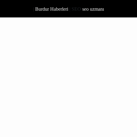
Çavdır Haberleri
Çeltikçi Haberleri
Gölhisar Haberleri
Karamanlı Haberleri
Kemer Haberleri
Tefenni Haberleri
Yeşilova Haberleri
madmedya
HaberBurdur.com © 2023 Her hakkı Saklıdır | Yazılım
|
Burdur Haberleri
| SEO
seo uzmanı