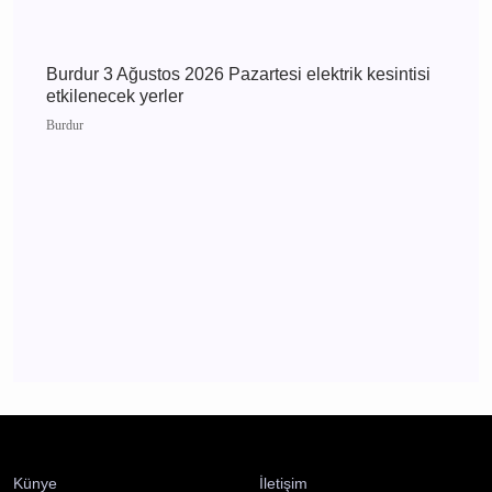
Burdur Çavdır Diyanet Gençlik Merkezi Dualarla
Açıldı
Çavdır
Burdur 3 Ağustos 2026 Pazartesi elektrik
kesintisi etkilenecek yerler
Burdur