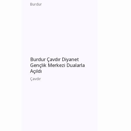
Burdur 4 Ağustos 2026
Salı elektrik kesintisi
etkilenecek yerler
Burdur
Burdur Çavdır Diyanet
Gençlik Merkezi Dualarla
Açıldı
Çavdır