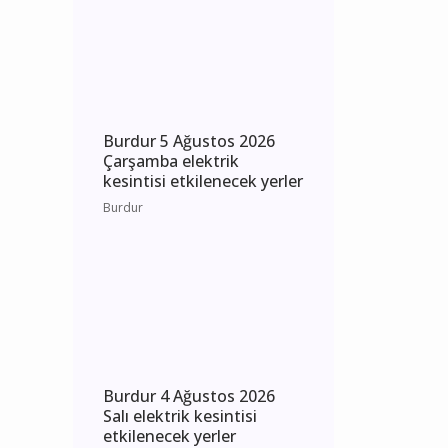
Hikmet Ökte’nin Acı
Günü: Annesi Ayşe Ökte
Hayatını Kaybetti
Bucak
Burdur 5 Ağustos 2026
Çarşamba elektrik
kesintisi etkilenecek yerler
Burdur