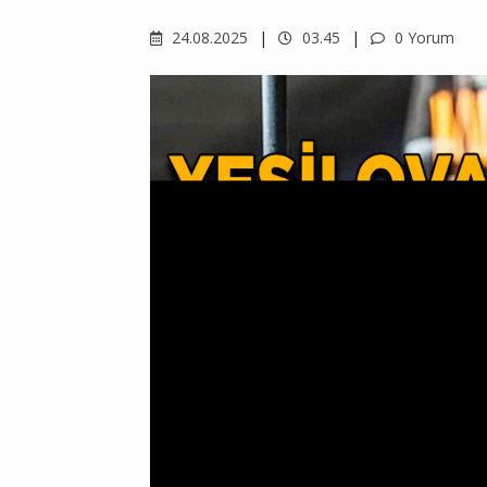
24.08.2025
03.45
0 Yorum