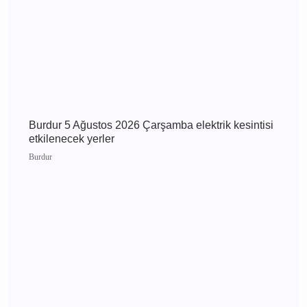
MHP Önceki İl Başkanı Hikmet Ökte’nin Acı
Günü: Annesi Ayşe Ökte Hayatını Kaybetti
Bucak
Burdur 5 Ağustos 2026 Çarşamba elektrik
kesintisi etkilenecek yerler