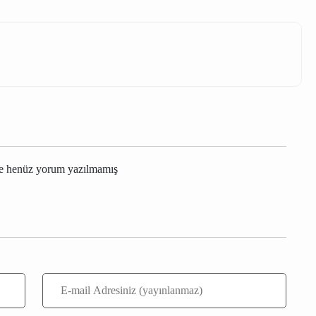
Yeşilova elektrik kesintisi
Burdur
Yeşilova
le henüz yorum yazılmamış