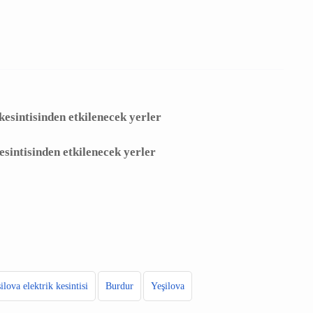
 Sokak :
SAZAK KÖYÜ bölgelerinde 22/05/2025
 arasında Bakım Çalışması Sebebi ile İş Sağlığı ve
isi yapılacaktır.
trik kesintisinden etkilenecek yerler
rik kesintisinden etkilenecek yerler