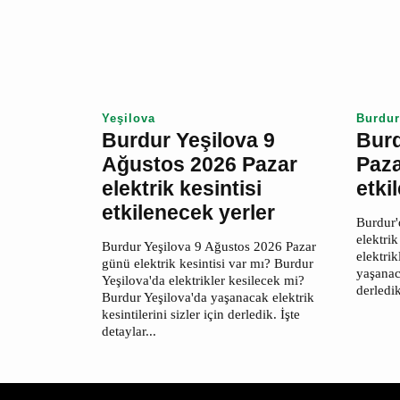
detaylar...
yaşanac
için der
Yeşilova
Burdu
Burdur Yeşilova 9
Bur
Ağustos 2026 Pazar
Paza
elektrik kesintisi
kesi
etkilenecek yerler
yerl
Burdur Yeşilova 9 Ağustos 2026
Burdur
Pazar günü elektrik kesintisi var mı?
elektri
Burdur Yeşilova'da elektrikler
elektri