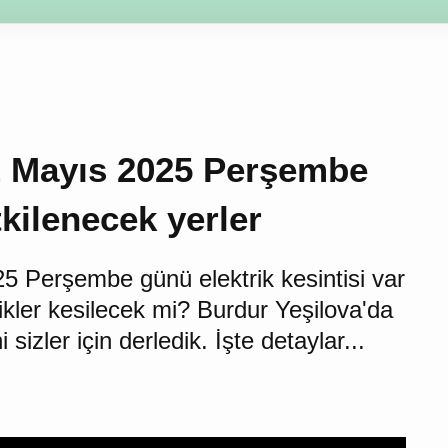
yayla
Bucak
Çavdır
Çeltikçi
Gölhisar
Karama
22 Mayıs 2025
 kesintisi etkilenecek
25 Perşembe günü elektrik kesintisi
lektrikler kesilecek mi? Burdur
 kesintilerini sizler için derledik.