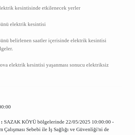
A
|
|
 elektrik kesintisinde etkilenecek yerler
e Günü elektrik kesintisi
 Günü belirlenen saatler içerisinde elektrik
tkilenecek bölgeler.
şilova elektrik kesintisi yaşanması sonucu
tam listesi.
17:00:00