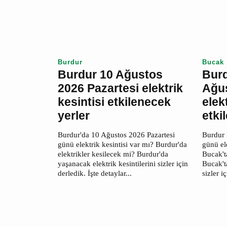
Burdur
Bucak
Burdur 10 Ağustos
Bur
2026 Pazartesi
Ağu
elektrik kesintisi
Paza
etkilenecek yerler
kesi
yerl
Burdur'da 10 Ağustos 2026 Pazartesi
günü elektrik kesintisi var mı?
Burdur
Burdur'da elektrikler kesilecek mi?
Pazarte
Burdur'da yaşanacak elektrik
mı? Bur
kesintilerini sizler için derledik. İşte
kesilec