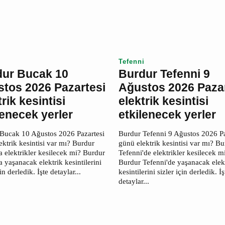
Tefenni
dur Bucak 10
Burdur Tefenni 9
stos 2026
Ağustos 2026 Paz
rtesi elektrik
elektrik kesintisi
ntisi etkilenecek
etkilenecek yerle
er
Burdur Tefenni 9 Ağustos 202
günü elektrik kesintisi var mı? 
 Bucak 10 Ağustos 2026
Tefenni'de elektrikler kesilecek
si günü elektrik kesintisi var
Burdur Tefenni'de yaşanacak el
dur Bucak'ta elektrikler
kesintilerini sizler için derledik. 
ek mi? Burdur Bucak'ta