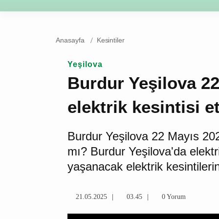
Burdur
Ağlasun
Altın
Anasayfa
Kesintiler
Yeşilova
Burdur Yeşilova 
Perşembe elektrik
yerler
Burdur Yeşilova 22 Mayıs 20
var mı? Burdur Yeşilova'da e
Yeşilova'da yaşanacak elektrik
İşte detaylar...