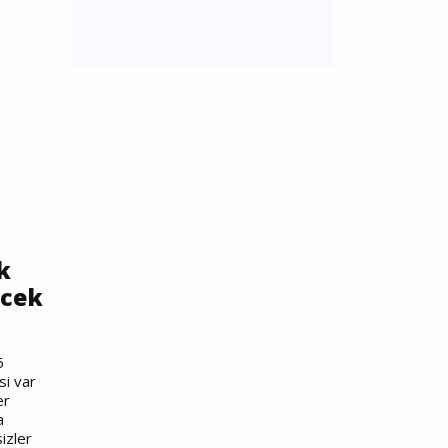
k
ecek
6
si var
er
a
sizler