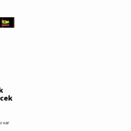
k
ecek
i var