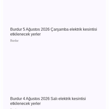
MHP Önceki İl Başkanı Hikmet Ökte’nin Acı
Günü: Annesi Ayşe Ökte Hayatını Kaybetti
Bucak
Burdur 5 Ağustos 2026 Çarşamba elektrik
kesintisi etkilenecek yerler
Burdur