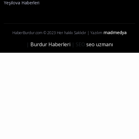
Yeşilova Haberleri
madmedya
HaberBurdur.com © 2023 Her hakkı Saklıdır | Yazılım
|
Burdur Haberleri
| SEO
seo uzmanı