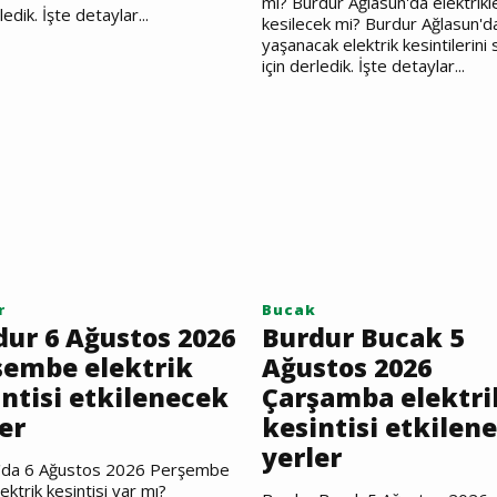
mı? Burdur Ağlasun'da elektrikl
ledik. İşte detaylar...
kesilecek mi? Burdur Ağlasun'd
yaşanacak elektrik kesintilerini 
için derledik. İşte detaylar...
r
Bucak
dur 6 Ağustos 2026
Burdur Bucak 5
şembe elektrik
Ağustos 2026
ntisi etkilenecek
Çarşamba elektri
er
kesintisi etkilen
yerler
'da 6 Ağustos 2026 Perşembe
ektrik kesintisi var mı?