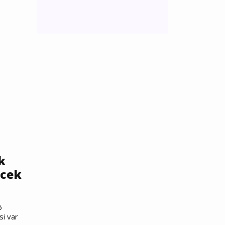
k
ecek
6
si var