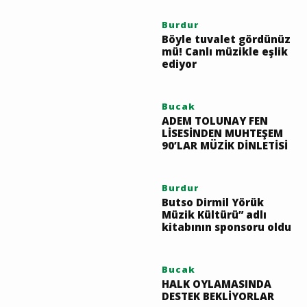
İlginç Bir Hobi: İngilizce
Öğretmeni Arif
Sarıca'dan Kendi
Tasarladığı Müzik
Aletleri
Burdur
Böyle tuvalet gördünüz
mü! Canlı müzikle eşlik
ediyor
Bucak
ADEM TOLUNAY FEN
LİSESİNDEN MUHTEŞEM
90’LAR MÜZİK DİNLETİSİ
Burdur
Butso Dirmil Yörük
Müzik Kültürü” adlı
kitabının sponsoru oldu