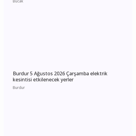
MHP Önceki İl Başkanı Hikmet Ökte’nin Acı
Günü: Annesi Ayşe Ökte Hayatını Kaybetti
Bucak
Burdur 5 Ağustos 2026 Çarşamba elektrik
kesintisi etkilenecek yerler
Burdur