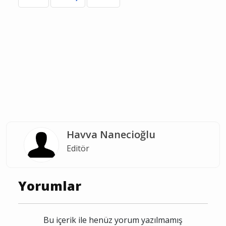
müzik
sanatçı
konser
Havva Nanecioğlu
Editör
Yorumlar