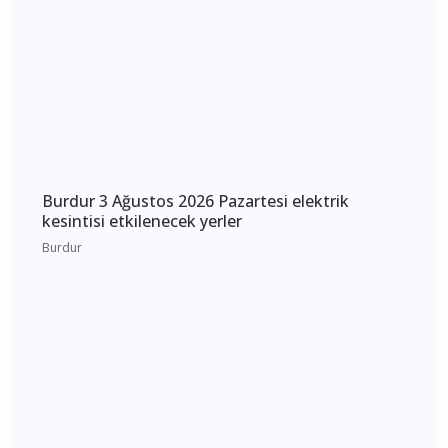
Burdur Çavdır Diyanet Gençlik Merkezi Dualarla
Açıldı
Çavdır
Burdur 3 Ağustos 2026 Pazartesi elektrik
kesintisi etkilenecek yerler
Burdur