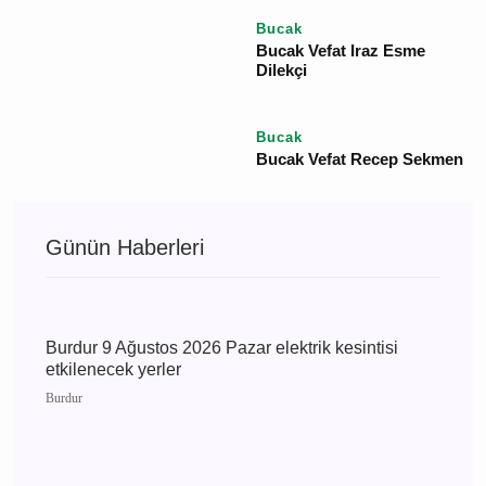
Vefat Edenler
Bucak
Ayşe Ökte Vefat Bucak
Bucak
Bucak'ta Vefat Zeynep
Mutlu Son Yolculuğuna
Uğurlanıyor
Bucak
Bucak Vefat Gülsüm
Taşkın
Bucak
Bucak Vefat Sinan Güleç