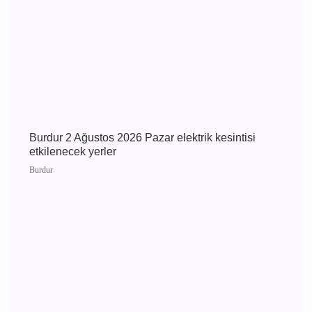
Burdur Çavdır Diyanet Gençlik Merkezi Dualarla
Açıldı
Çavdır