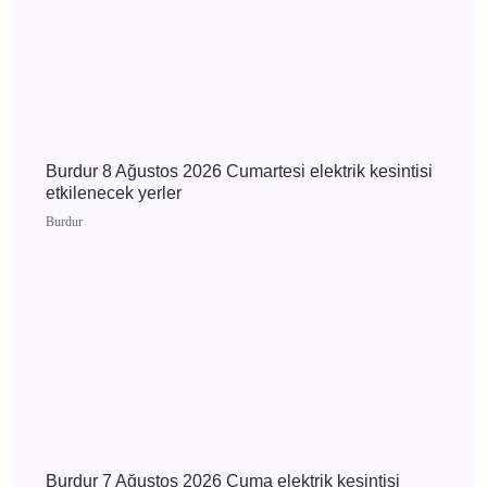
Bucak
Bucak Vefat Iraz Esme
Dilekçi
Bucak
Bucak Vefat Recep
Sekmen
Günün Haberleri
Burdur 9 Ağustos 2026 Pazar elektrik kesintisi
etkilenecek yerler