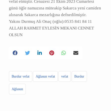
A
|
|
Burdur ili Ağlasun ilçesi Sakarca mahallesinde
oturan Arif kızı Abdullah Onaç eşi Ümmühan
Onaç vefat etmiştir. Cenazesi 21 Ekim 2023
Cumartesi günü öğle namazına müteakip
Sakarca yeni camiden alınarak Sakarca
mezarlığına defnedilmiştir.
Yakını Durmuş Ali Onaç (oğlu):0535 841 84 11
ALLAH RAHMET EYLESİN MEKANI CENNET