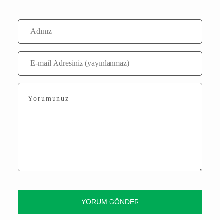
Ayşe Nanecioğlu
Editör
Yorumlar
Bu içerik ile henüz yorum yazılmamış
Yorum Yaz