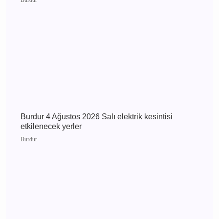
MHP Önceki İl Başkanı Hikmet Ökte’nin Acı
Günü: Annesi Ayşe Ökte Hayatını Kaybetti
Bucak