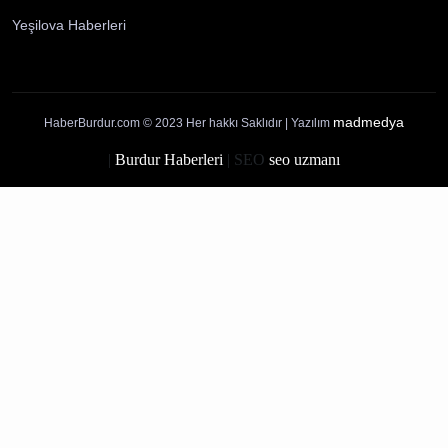
Künye
İletişim
Yayın İlkelerimiz
Gizlilik Politikası
Çerez Politikası
Kullanım Şartları
Ziyaretçi Aydınlatma Metni
Burdur Haberleri
Ağlasun Haberleri
Altınyayla Haberleri
Bucak Haberleri