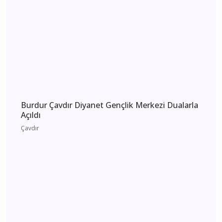
Burdur 4 Ağustos 2026 Salı elektrik kesintisi
etkilenecek yerler
Burdur
Burdur Çavdır Diyanet Gençlik Merkezi Dualarla
Açıldı
Çavdır