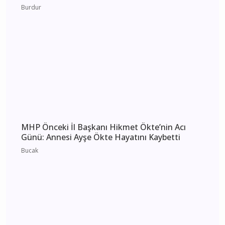
Burdur 6 Ağustos 2026 Perşembe elektrik
kesintisi etkilenecek yerler
Burdur
MHP Önceki İl Başkanı Hikmet Ökte’nin Acı
Günü: Annesi Ayşe Ökte Hayatını Kaybetti
Bucak