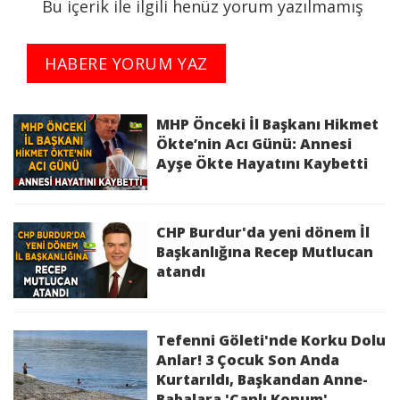
alanlarında da çeşitli çalışmalar yürüttüklerini
Bu içerik ile ilgili henüz yorum yazılmamış
kaydeden Düger, Kırşehir’in kültürel mirasını
yaşatmaya yönelik projelerin devam edeceğini
HABERE YORUM YAZ
söyledi.
Lansman programında gazetecilerin sorularını
MHP Önceki İl Başkanı Hikmet
yanıtlayan Mustafa Düger, projenin temel
Ökte’nin Acı Günü: Annesi
amacının sadece isimlerin yaşatılması değil, Ahi
Ayşe Ökte Hayatını Kaybetti
Evran ve Neşet Ertaş’ın temsil ettiği değerlerin
gelecek kuşaklara aktarılması olduğunu ifade
etti.
CHP Burdur'da yeni dönem İl
Başkanlığına Recep Mutlucan
atandı
Tefenni Göleti'nde Korku Dolu
Anlar! 3 Çocuk Son Anda
Kurtarıldı, Başkandan Anne-
Babalara 'Canlı Konum'