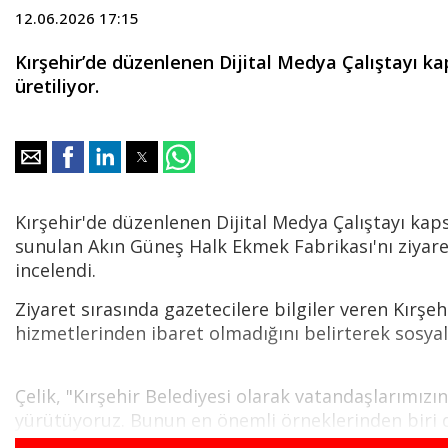
12.06.2026 17:15
Kırşehir’de düzenlenen Dijital Medya Çalıştayı k
üretiliyor.
Kırşehir'de düzenlenen Dijital Medya Çalıştayı kap
sunulan Akın Güneş Halk Ekmek Fabrikası'nı ziyaret
incelendi.
Ziyaret sırasında gazetecilere bilgiler veren Kırşeh
hizmetlerinden ibaret olmadığını belirterek sosyal 
Çelik, "Kırşehir Belediyesi olarak vatandaşlarımızı
yürütüyoruz. Bunun en önemli örneklerinden biri
değmeden, modern üretim hatlarında hazırlanıyor ve