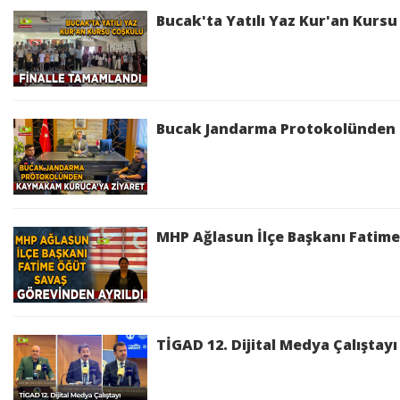
Üretim süreci hakkında detaylı bilgileri paylaşan 
Bucak'ta Yatılı Yaz Kur'an Kursu
un ve ekmeklik buğday ununun belirli oranlarda karı
Ayşegül Arı, üretimin ilk aşamasında unların eleme
Ardından unlar hamur yoğurma kazanlarına alınarak 
kullanıyoruz" dedi.
Bucak Jandarma Protokolünden
240 DERECEDE 16 DAKİKADA PİŞİRİLİYOR
Hamurun standart olarak 250 gram halinde kesildi
alındığını söyledi.
MHP Ağlasun İlçe Başkanı Fatime
Yaklaşık 45 derecelik kontrollü ortamda dinlendiri
yaklaşık 16 dakika pişiriliyor. Üretimin her aşamas
GAZETECİLERDEN TAM NOT
Türkiye'nin dört bir yanından Kırşehir'e gelen gaze
TİGAD 12. Dijital Medya Çalıştay
uygun fiyat politikası büyük ilgi gördü.
Sosyal belediyecilik anlayışının önemli örnekleri