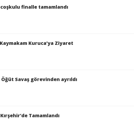
Kırşehir Belediyesi Halk Ekmek Fabrikası Gıda Mühendi
 coşkulu finalle tamamlandı
ştırılmasıyla hazırlandığını anlattı.
 makinesinden geçirildiğini belirterek, "Olası yaban
maya, tuz ve su ile karıştırılıyor. Özellikle yaz ay
 Kaymakam Kuruca’ya Ziyaret
ğini belirten Arı, şekillendirme ve dinlendirme aşa
 Öğüt Savaş görevinden ayrıldı
len hamurların daha sonra tünel fırına gönderildiğin
ı gıda güvenliği kurallarına uygun şekilde gerçekleşti
teciler, üretim sürecini yerinde inceleme fırsatı bu
ı Kırşehir’de Tamamlandı
nden biri olarak gösterilen Akın Güneş Halk Ekmek F