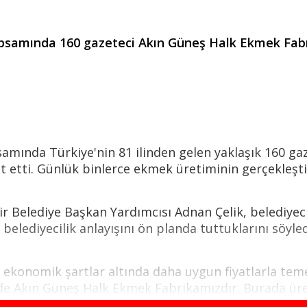
apsamında 160 gazeteci Akın Güneş Halk Ekmek Fabrik
samında Türkiye'nin 81 ilinden gelen yaklaşık 160 gaz
 etti. Günlük binlerce ekmek üretiminin gerçekleşti
ir Belediye Başkan Yardımcısı Adnan Çelik, belediyecil
belediyecilik anlayışını ön planda tuttuklarını söyled
n ekonomik şartlar altında daha uygun fiyatlarla teme
 de Akın Güneş Halk Ekmek Fabrikamızdır. Burada ü
 vatandaşlarımıza 5 liradan ulaştırılıyor. Türkiye'd