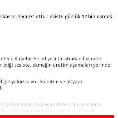
ası’nı ziyaret etti. Tesiste günlük 12 bin ekmek
eteci, Kırşehir Belediyesi tarafından hizmete
rildiği tesiste, ekmeğin üretim aşamaları yerinde
iğin yalnızca yol, kaldırım ve altyapı
i.
l gıda ürünlerine ulaşabilmesi için çalışmalar
retilen 250 gram ekmeklerimiz tamamen el
e bu fiyatın altında ekmek üreten bir belediye