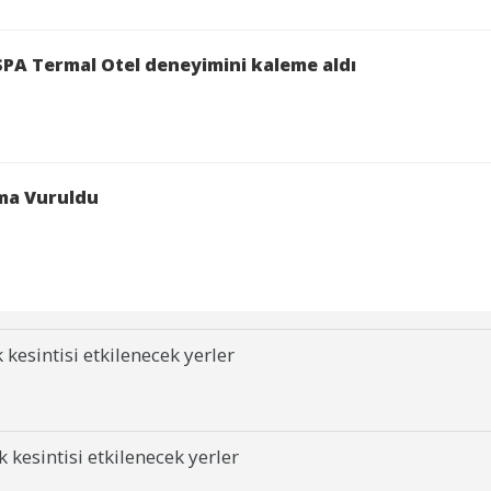
 destek olmaya devam ediyor.
PA Termal Otel deneyimini kaleme aldı
zma Vuruldu
kesintisi etkilenecek yerler
 kesintisi etkilenecek yerler