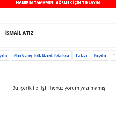
HABERİN TAMAMINI GÖRMEK İÇİN TIKLAYIN
unu açıklayan Çelik, vatandaşlara destek olmak amacı
İSMAİL ATIZ
fade eden Çelik, "Fabrikamızın günlük üretim kapasi
iktarını kontrollü tutuyoruz. Amacımız rekabet oluşt
şehir
Akın Güneş Halk Ekmek Fabrikası
Türkiye
Kırşehir
T
arı düşünülerek yapılmadığını vurgulayan Adnan Çel
ce Kırşehir'in değil çevre illerin de ekmek ihtiyacın
Bu içerik ile ilgili henüz yorum yazılmamış
ı.
belirten Çelik, haftalık ilaçlama ve temizlik çalışmalar