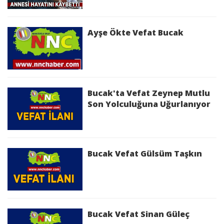
mahsustur.
3) Rahmân ve rahîm,
4) Hesap ve ceza (ahiret) gününün Maliki
Ayşe Ökte Vefat Bucak
5) (Allahım!) Yalnız Sana ibadet ederiz ve yalnız
Senden yardım dileriz.
6-7. ) Bizi doğru yola, kendilerine nimet
verdiklerinin yoluna ilet; gazaba
uğrayanlarınkine ve yolunu şaşırıp yoldan
Bucak'ta Vefat Zeynep Mutlu
çıkanlarınkine değil.
Son Yolculuğuna Uğurlanıyor
(Âmin)
Bucak Vefat Gülsüm Taşkın
Bucak Vefat Sinan Güleç