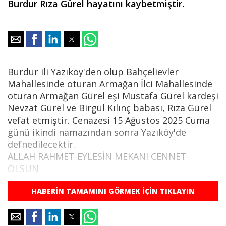
Burdur Rıza Gürel hayatını kaybetmiştir.
Burdur ili Yazıköy'den olup Bahçelievler
Mahallesinde oturan Armağan İlci Mahallesinde
oturan Armağan Gürel eşi Mustafa Gürel kardeşi
Nevzat Gürel ve Birgül Kılınç babası, Rıza Gürel
vefat etmiştir. Cenazesi 15 Ağustos 2025 Cuma
günü ikindi namazından sonra Yazıköy'de
defnedilecektir.
ALLAH RAHMET EYLESİN MEKANI CENNET
OLSUN
FATİHA suresi
HABERİN TAMAMINI GÖRMEK İÇİN TIKLAYIN
(Okunuşu)
‎1) بِسْمِ اللّٰهِ الرَّحْمٰنِ الرَّحيمِ