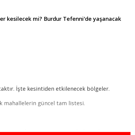
kler kesilecek mi? Burdur Tefenni'de yaşanacak
ktır. İşte kesintiden etkilenecek bölgeler.
 mahallelerin güncel tam listesi.
KARANFİL Sk.,HASANPAŞA KÖYÜ YENİ