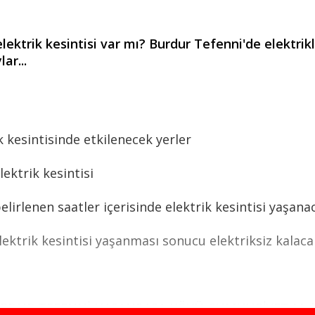
ektrik kesintisi var mı? Burdur Tefenni'de elektri
ar...
 kesintisinde etkilenecek yerler
ektrik kesintisi
rlenen saatler içerisinde elektrik kesintisi yaşanaca
ktrik kesintisi yaşanması sonucu elektriksiz kalacak
RDUR,TEFENNİ,HASANPAŞA KÖYÜ CUMHURİYET Mah. 