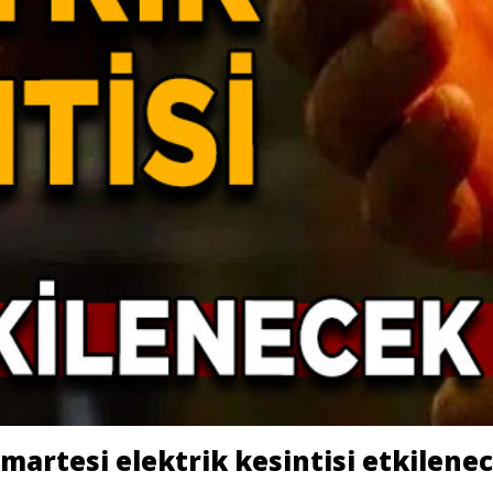
martesi elektrik kesintisi etkilenec