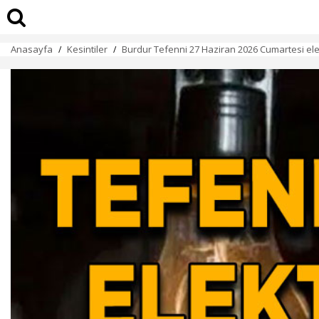
Anasayfa
Kesintiler
Burdur Tefenni 27 Haziran 2026 Cumartesi elekt
/
/