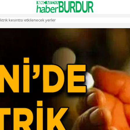
rik kesintisi etkilenecek yerler