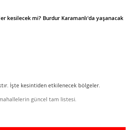
kler kesilecek mi? Burdur Karamanlı'da yaşanacak
ır. İşte kesintiden etkilenecek bölgeler.
ahallelerin güncel tam listesi.
 Mah.,MÜRSELLER Köyü KÖYÜN KENDİSİ