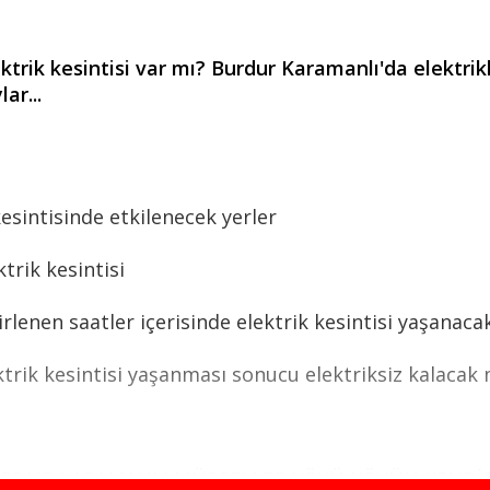
rik kesintisi var mı? Burdur Karamanlı'da elektri
ar...
sintisinde etkilenecek yerler
rik kesintisi
nen saatler içerisinde elektrik kesintisi yaşanacakt
ik kesintisi yaşanması sonucu elektriksiz kalacak m
RDUR,KARAMANLI,MÜRSELLER KÖYÜ KÖYÜN KENDİSİ