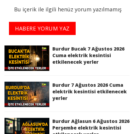
09:30:00 - 06/07/2026 16:30:00 saatleri arasında
Bu içerik ile ilgili henüz yorum yazılmamış
Bakım Çalışması Sebebi ile İş Sağlığı ve
Güvenliği'ni de gözeterek elektrik kesintisi
yapılacaktır.
HABERE YORUM YAZ
Kesinti Nedeni :
Bakım Çalışması
Burdur Bucak 7 Ağustos 2026
Burdur 6 Temmuz 2026 Pazartesi elektrik
Cuma elektrik kesintisi
etkilenecek yerler
kesintisinden etkilenecek yerler
Bucak 6 Temmuz 2026 Pazartesi elektrik
kesintisinden etkilenecek yerler
Burdur 7 Ağustos 2026 Cuma
elektrik kesintisi etkilenecek
yerler
Burdur Ağlasun 6 Ağustos 2026
Perşembe elektrik kesintisi