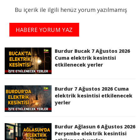
Sk.,SÖĞÜT KÖYÜ ÇEŞME Mah. TOROS Sk.,SÖĞÜT
Bu içerik ile ilgili henüz yorum yazılmamış
Köyü FATİH Mah. AVŞARLAR Sk. bölgelerinde
09/07/2026 09:30:00 - 09/07/2026 16:30:00
saatleri arasında Bakım Çalışması Sebebi ile İş
HABERE YORUM YAZ
Sağlığı ve Güvenliği'ni de gözeterek elektrik
kesintisi yapılacaktır.
Burdur Bucak 7 Ağustos 2026
Kesinti Nedeni :
Bakım Çalışması
Cuma elektrik kesintisi
etkilenecek yerler
Burdur 9 Temmuz 2026 Perşembe elektrik
kesintisinden etkilenecek yerler
Burdur 7 Ağustos 2026 Cuma
Bucak 9 Temmuz 2026 Perşembe elektrik
elektrik kesintisi etkilenecek
yerler
kesintisinden etkilenecek yerler
Burdur Ağlasun 6 Ağustos 2026
Perşembe elektrik kesintisi