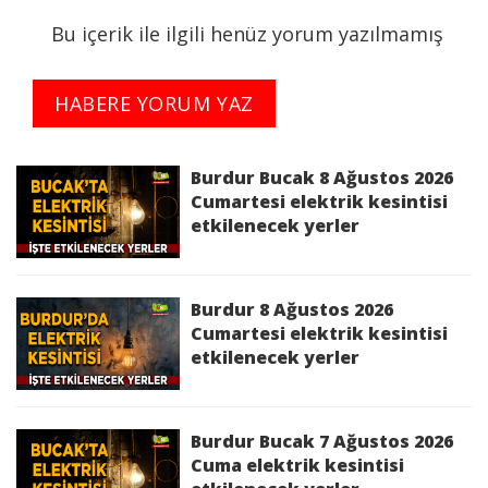
Bu içerik ile ilgili henüz yorum yazılmamış
Kesinti Nedeni :
Bakım Çalışması
HABERE YORUM YAZ
Kesinti Tarihi :
2026-06-26 09:30:00 - 16:30:00
Planlı Kesintiden Etkilenen Cadde / Sokak :
Burdur Bucak 8 Ağustos 2026
BURDUR,BUCAK,ANBAHAN KÖYÜ KÖYÜN
Cumartesi elektrik kesintisi
etkilenecek yerler
KENDİSİ Mah.,ANBAHAN Köyü KÖYÜN
KENDİSİ,MERKEZ KÖYÜN KENDİSİ ANBAHAN
KÖYÜ bölgelerinde 26/06/2026 09:30:00 -
26/06/2026 16:30:00 saatleri arasında Yatırım
Burdur 8 Ağustos 2026
Çalışması Sebebi ile İş Sağlığı ve Güvenliği'ni de
Cumartesi elektrik kesintisi
etkilenecek yerler
gözeterek elektrik kesintisi yapılacaktır.
Kesinti Nedeni :
Yatırım Çalışması
Burdur Bucak 7 Ağustos 2026
Burdur 26 Haziran 2026 Cuma elektrik
Cuma elektrik kesintisi