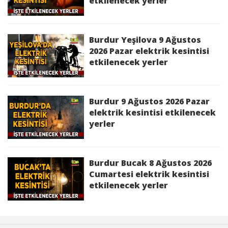
SANAYİ Mah. 2737 Sk.,MERKEZ SANAYİ Mah. 2740
etkilenecek yerler
Sk. bölgelerinde 02/05/2026 10:00:00 -
02/05/2026 12:00:00 saatleri arasında Bakım
Çalışması Sebebi ile İş Sağlığı ve Güvenliği'ni de
Burdur Yeşilova 9 Ağustos
gözeterek elektrik kesintisi yapılacaktır.
2026 Pazar elektrik kesintisi
etkilenecek yerler
Kesinti Nedeni :
Bakım Çalışması
Burdur 9 Ağustos 2026 Pazar
Kesinti Tarihi :
2026-05-02 09:00:00 - 16:00:00
elektrik kesintisi etkilenecek
yerler
Planlı Kesintiden Etkilenen Cadde / Sokak :
BURDUR,BUCAK,KIZILLI Köyü ELMALIBÜK
Mah.,KIZILLI Köyü HACIİSMAİLLER Mah.
Burdur Bucak 8 Ağustos 2026
bölgelerinde 02/05/2026 09:00:00 - 02/05/2026
Cumartesi elektrik kesintisi
16:00:00 saatleri arasında Bakım Çalışması
etkilenecek yerler
Sebebi ile İş Sağlığı ve Güvenliği'ni de gözeterek
elektrik kesintisi yapılacaktır.