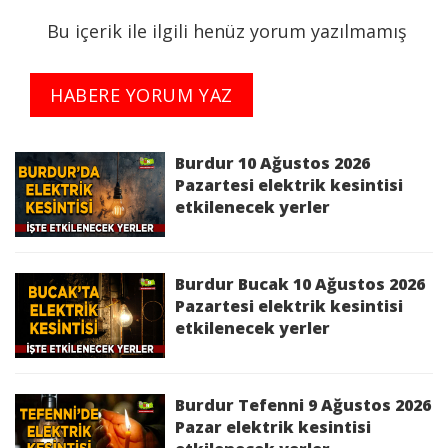
Bakım Çalışması Sebebi ile İş Sağlığı ve
Bu içerik ile ilgili henüz yorum yazılmamış
Güvenliği'ni de gözeterek elektrik kesintisi
yapılacaktır.
HABERE YORUM YAZ
Kesinti Nedeni :
Bakım Çalışması
Burdur 10 Ağustos 2026
Kesinti Tarihi :
2026-05-02 10:00:00 - 12:00:00
Pazartesi elektrik kesintisi
etkilenecek yerler
Planlı Kesintiden Etkilenen Cadde / Sokak :
BURDUR,BUCAK,MERKEZ BUCAK 2733
SK.,MERKEZ KONAK 2710,MERKEZ KONAK Mah.
Burdur Bucak 10 Ağustos 2026
2710 Sk.,MERKEZ KONAK Mah. STADYUM
Pazartesi elektrik kesintisi
etkilenecek yerler
Cd,MERKEZ KONAK STADYUM,MERKEZ MEHMET
AKİF 2444,MERKEZ MEHMET AKİF Mah. 2444
Sk.,MERKEZ MEHMET AKİF Mah. STADYUM
Cd,MERKEZ MEHMET AKİF STADYUM,MERKEZ
Burdur Tefenni 9 Ağustos 2026
SANAYİ 2735,MERKEZ SANAYİ 2740,MERKEZ
Pazar elektrik kesintisi