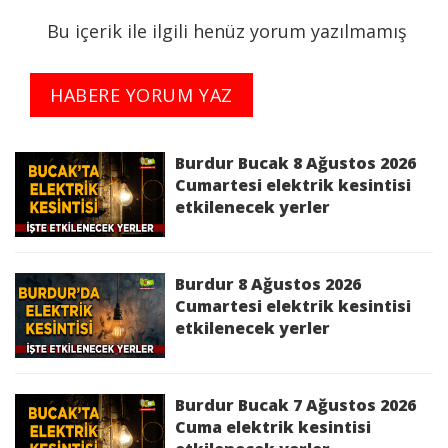
Bu içerik ile ilgili henüz yorum yazılmamış
Kesinti Tarihi :
2026-06-18 10:00:00 - 17:00:00
HABERE YORUM YAZ
Planlı Kesintiden Etkilenen Cadde / Sokak :
ANTALYA,DÖŞEMEALTI,MERKEZ DAĞBELİ Mah. 6
Sk.;BURDUR,BUCAK,KARAOT KÖYÜ AYKIRI
Burdur Bucak 8 Ağustos 2026
Mah.,KARAOT KÖYÜ CAMİ Mah.,KARAOT KÖYÜ
Cumartesi elektrik kesintisi
etkilenecek yerler
EREKLİ Mah.,KARAOT Köyü AYKIRI Mah.,KARAOT
Köyü HANYIKIĞI Mah. bölgelerinde 18/06/2026
10:00:00 - 18/06/2026 17:00:00 saatleri arasında
Bakım Çalışması Sebebi ile İş Sağlığı ve
Burdur 8 Ağustos 2026
Güvenliği'ni de gözeterek elektrik kesintisi
Cumartesi elektrik kesintisi
etkilenecek yerler
yapılacaktır.
Kesinti Nedeni :
Bakım Çalışması
Burdur Bucak 7 Ağustos 2026
Burdur 18 Haziran 2026 Perşembe elektrik
Cuma elektrik kesintisi