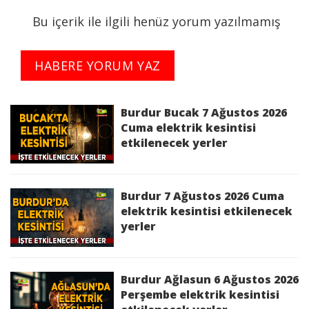
Bu içerik ile ilgili henüz yorum yazılmamış
Kesinti Tarihi :
2026-06-15 10:00:00 - 17:00:00
Planlı Kesintiden Etkilenen Cadde / Sokak :
HABERE YORUM YAZ
ANTALYA,AKSU,MERKEZ KARAÖZ
ALPASLAN,MERKEZ KARAÖZ Mah. KEPEZ
Sk.,MERKEZ KARAÖZ Mah. ŞHT.OKTAY GÜNER
Burdur Bucak 7 Ağustos 2026
Cd,MERKEZ KARAÖZ ŞHT.OKTAY GÜNER,MERKEZ
Cuma elektrik kesintisi
etkilenecek yerler
KAYADİBİ ANTALYA ISPARTA YOLU,MERKEZ
KAYADİBİ Mah. 14004,MERKEZ KAYADİBİ Mah.
NALBANTLAR Sk.;BURDUR,BUCAK,KARGI KÖYÜ
MERKEZ Mah.,KARGI KÖYÜ TAŞDİBİ Mah.,KARGI
Burdur 7 Ağustos 2026 Cuma
KÖYÜ ÇOBANLAR Mah.,KARGI Köyü
elektrik kesintisi etkilenecek
yerler
MERKEZ,KARGI Köyü TAŞDİBİ Mah. bölgelerinde
15/06/2026 10:00:00 - 15/06/2026 17:00:00
saatleri arasında Yatırım Çalışması Sebebi ile İş
Sağlığı ve Güvenliği'ni de gözeterek elektrik
Burdur Ağlasun 6 Ağustos 2026
kesintisi yapılacaktır.
Perşembe elektrik kesintisi