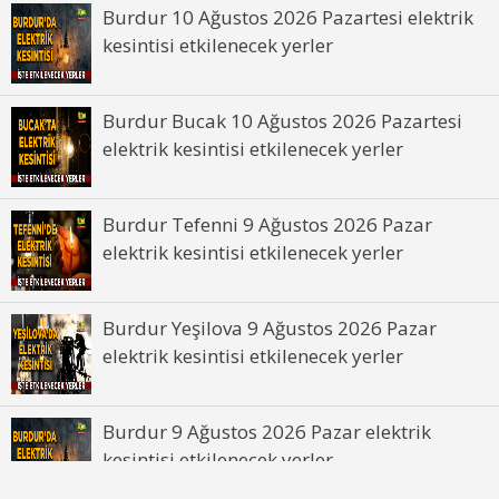
Kesinti Nedeni :
Bakım Çalışması
Burdur 10 Ağustos 2026 Pazartesi elektrik
kesintisi etkilenecek yerler
Burdur 13 Haziran 2026 Cumartesi elektrik
kesintisinden etkilenecek yerler
Burdur Bucak 10 Ağustos 2026 Pazartesi
elektrik kesintisi etkilenecek yerler
Burdur Tefenni 9 Ağustos 2026 Pazar
elektrik kesintisi etkilenecek yerler
Burdur Yeşilova 9 Ağustos 2026 Pazar
elektrik kesintisi etkilenecek yerler
Burdur 9 Ağustos 2026 Pazar elektrik
kesintisi etkilenecek yerler