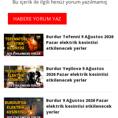
Bu içerik ile ilgili henüz yorum yazılmamış
Kesinti Tarihi :
2026-04-22 09:30:00 - 10:00:00
HABERE YORUM YAZ
Planlı Kesintiden Etkilenen Cadde / Sokak :
BURDUR,MERKEZ,YARIKÖY KÖYÜ KÖYÜN
KENDİSİ Mah.,YARIKÖY Köyü KÖYÜN
Burdur Tefenni 9 Ağustos 2026
KENDİSİ,YAZIKÖY KÖYÜ KÖYÜN KENDİSİ
Pazar elektrik kesintisi
etkilenecek yerler
Mah.,YAZIKÖY Köyü KÖYÜN KENDİSİ
bölgelerinde 22/04/2026 09:30:00 - 22/04/2026
10:00:00 saatleri arasında Yatırım Çalışması
Sebebi ile İş Sağlığı ve Güvenliği'ni de gözeterek
Burdur Yeşilova 9 Ağustos
elektrik kesintisi yapılacaktır.
2026 Pazar elektrik kesintisi
etkilenecek yerler
Kesinti Nedeni :
Yatırım Çalışması
Burdur 9 Ağustos 2026 Pazar
Kesinti Tarihi :
2026-04-22 16:30:00 - 17:00:00
elektrik kesintisi etkilenecek
yerler