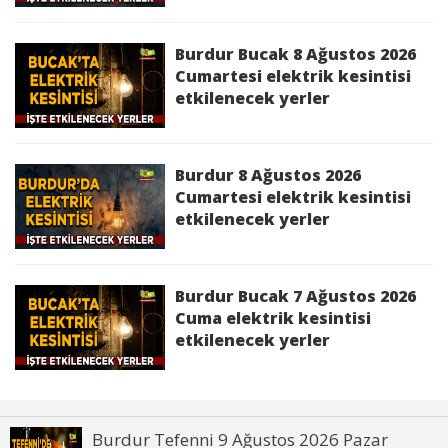
Planlı Kesintiden Etkilenen Cadde / Sokak :
BURDUR,MERKEZ,YARIKÖY KÖYÜ KÖYÜN
KENDİSİ Mah.,YARIKÖY Köyü KÖYÜN
Burdur Bucak 8 Ağustos 2026
KENDİSİ,YAZIKÖY KÖYÜ KÖYÜN KENDİSİ
Cumartesi elektrik kesintisi
Mah.,YAZIKÖY Köyü KÖYÜN KENDİSİ
etkilenecek yerler
bölgelerinde 22/04/2026 16:30:00 - 22/04/2026
17:00:00 saatleri arasında Yatırım Çalışması
Sebebi ile İş Sağlığı ve Güvenliği'ni de gözeterek
Burdur 8 Ağustos 2026
elektrik kesintisi yapılacaktır.
Cumartesi elektrik kesintisi
etkilenecek yerler
Kesinti Nedeni :
Yatırım Çalışması
Burdur Bucak 7 Ağustos 2026
Cuma elektrik kesintisi
Ağlasun 22 Nisan 2026 Çarşamba elektrik
etkilenecek yerler
kesintisinden etkilenecek yerler
Bucak 22 Nisan 2026 Çarşamba elektrik
kesintisinden etkilenecek yerler
Burdur Tefenni 9 Ağustos 2026 Pazar