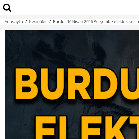
Anasayfa
Kesintiler
Burdur 16 Nisan 2026 Perşembe elektrik kesint
/
/