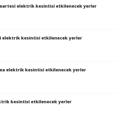
DUR,MERKEZ,MERKEZ KIŞLA Mah. 2. SEZER Sk.,MERKE
artesi elektrik kesintisi etkilenecek yerler
/04/2026 10:00:00 saatleri arasında Bakım Çalışması S
elektrik kesintisi etkilenecek yerler
RDUR,MERKEZ,MERKEZ MEHMET AKİF ERSOY 130.,ME
Y Mah. BEYAZIT Cd bölgelerinde 16/04/2026 10:00:0
a elektrik kesintisi etkilenecek yerler
zeterek elektrik kesintisi yapılacaktır.
rik kesintisi etkilenecek yerler
ntisinden etkilenecek yerler