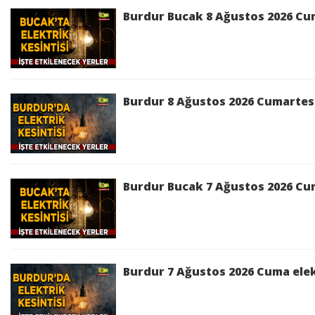
Planlı Kesintiden Etkilenen Cadde / Sokak :
BUR
Burdur Bucak 8 Ağustos 2026 Cum
KIŞLA ŞİMŞEK bölgelerinde 16/04/2026 09:00:00 - 16
elektrik kesintisi yapılacaktır.
Kesinti Nedeni :
Bakım Çalışması
Burdur 8 Ağustos 2026 Cumartesi 
Kesinti Tarihi :
2026-04-16 10:00:00 - 17:00:00
Planlı Kesintiden Etkilenen Cadde / Sokak :
BU
AKİF ERSOY Mah. 126. Sk.,MERKEZ MEHMET AKİF ERSO
Burdur Bucak 7 Ağustos 2026 Cum
Çalışması Sebebi ile İş Sağlığı ve Güvenliği'ni de gö
Kesinti Nedeni :
Bakım Çalışması
Burdur 7 Ağustos 2026 Cuma elekt
Ağlasun 16 Nisan 2026 Perşembe elektrik kesi