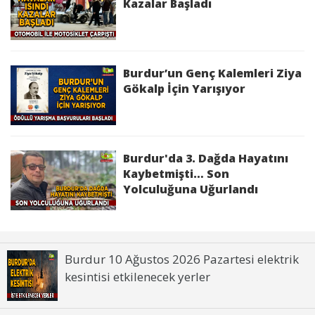
Kazalar Başladı
Burdur’un Genç Kalemleri Ziya
Gökalp İçin Yarışıyor
Burdur'da 3. Dağda Hayatını
Kaybetmişti… Son
Yolculuğuna Uğurlandı
Burdur 10 Ağustos 2026 Pazartesi elektrik
kesintisi etkilenecek yerler