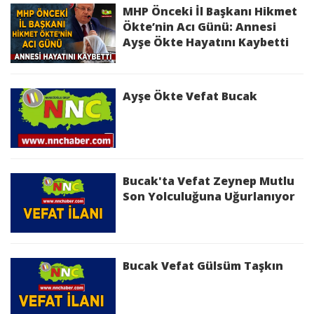
mahsustur.
MHP Önceki İl Başkanı Hikmet
3) Rahmân ve rahîm,
Ökte’nin Acı Günü: Annesi
4) Hesap ve ceza (ahiret) gününün Maliki
Ayşe Ökte Hayatını Kaybetti
5) (Allahım!) Yalnız Sana ibadet ederiz ve yalnız
Senden yardım dileriz.
6-7. ) Bizi doğru yola, kendilerine nimet
Ayşe Ökte Vefat Bucak
verdiklerinin yoluna ilet; gazaba
uğrayanlarınkine ve yolunu şaşırıp yoldan
çıkanlarınkine değil.
(Âmin)
Bucak'ta Vefat Zeynep Mutlu
Son Yolculuğuna Uğurlanıyor
Bucak Vefat Gülsüm Taşkın