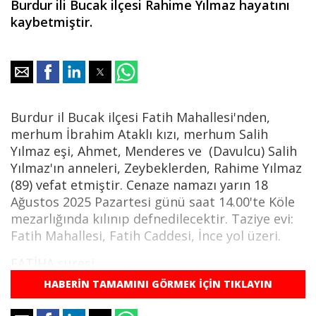
Burdur ili Bucak ilçesi Rahime Yılmaz hayatını
kaybetmiştir.
Burdur il Bucak ilçesi Fatih Mahallesi'nden,
merhum İbrahim Ataklı kızı, merhum Salih
Yılmaz eşi, Ahmet, Menderes ve (Davulcu) Salih
Yılmaz'ın anneleri, Zeybeklerden, Rahime Yılmaz
(89) vefat etmiştir. Cenaze namazı yarın 18
Ağustos 2025 Pazartesi günü saat 14.00'te Köle
mezarlığında kılınıp defnedilecektir. Taziye evi:
Fatih Mahallesi, Fatih Caddesi, İnce yol üzeri.
FATİHA suresi
HABERİN TAMAMINI GÖRMEK İÇİN TIKLAYIN
(Okunuşu)
‎1) بِسْمِ اللّٰهِ الرَّحْمٰنِ الرَّحيمِ