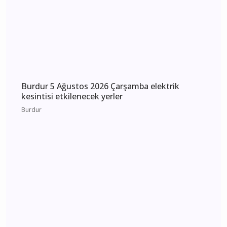
kesintisi etkilenecek yerler
Burdur
MHP Önceki İl Başkanı Hikmet Ökte’nin Acı
Günü: Annesi Ayşe Ökte Hayatını Kaybetti
Bucak